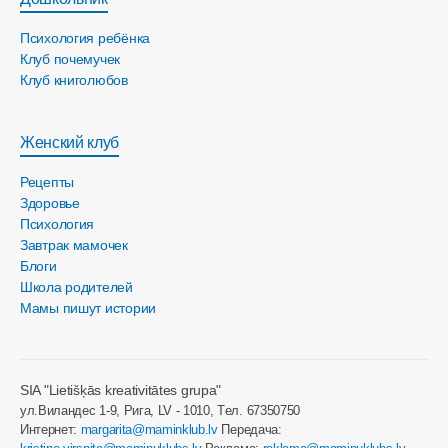
Психология ребёнка
Клуб почемучек
Клуб книголюбов
Женский клуб
Рецепты
Здоровье
Психология
Завтрак мамочек
Блоги
Школа родителей
Мамы пишут истории
SIA "Lietišķās kreativitātes grupa"
ул.Виландес 1-9, Рига, LV - 1010, Tел. 67350750
Интернет:
margarita@maminklub.lv
Передача: