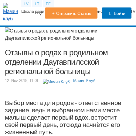
LV
LT
EE
Школа родителей
Календарь беременности
Форум
TV
Отправить Статью
Войти
Отзывы о родах в родильном
отделении Даугавпилсской
региональной больницы
12. Nov 2018, 11:01
Мамин Клуб
Выбор места для родов - ответственное
задание, ведь в выбранном нами месте
малыш сделает первый вдох, встретит
свой первый день, отсюда начнётся его
жизненный путь.