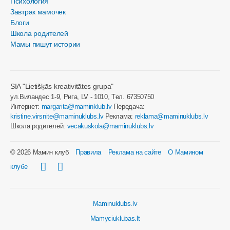
Психология
Завтрак мамочек
Блоги
Школа родителей
Мамы пишут истории
SIA "Lietišķās kreativitātes grupa"
ул.Виландес 1-9, Рига, LV - 1010, Tел. 67350750
Интернет:
margarita@maminklub.lv
Передача:
kristine.virsnite@maminuklubs.lv
Реклама:
reklama@maminuklubs.lv
Школа родителей:
vecakuskola@maminuklubs.lv
© 2026 Мамин клуб
Правила
Реклама на сайте
О Мамином
клубе
Maminuklubs.lv
Mamyciuklubas.lt