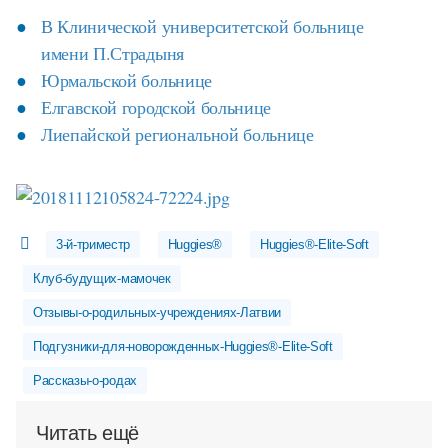
В Клинической университетской больнице
имени П.Страдыня
Юрмальской больнице
Елгавской городской больнице
Лиепайской региональной больнице
3-й-триместр
Huggies®
Huggies®-Elite-Soft
Клуб-будущих-мамочек
Отзывы-о-родильных-учреждениях-Латвии
Подгузники-для-новорожденных-Huggies®-Elite-Soft
Рассказы-о-родах
Читать ещё