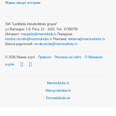
Мамы пишут истории
SIA "Lietišķās kreativitātes grupa"
ул.Виландес 1-9, Рига, LV - 1010, Tел. 67350750
Интернет:
margarita@maminklub.lv
Передача:
kristine.virsnite@maminuklubs.lv
Реклама:
reklama@maminuklubs.lv
Школа родителей:
vecakuskola@maminuklubs.lv
© 2026 Мамин клуб
Правила
Реклама на сайте
О Мамином
клубе
Maminuklubs.lv
Mamyciuklubas.lt
Emmedeklubi.ee