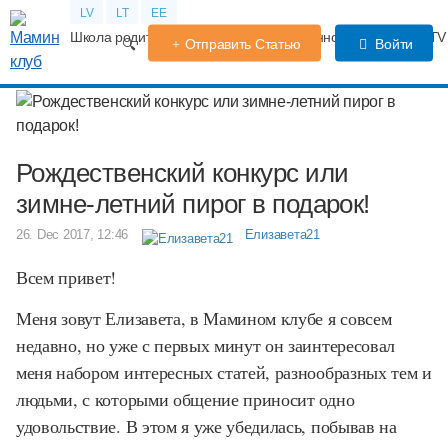
LV
LT
EE
Школа родителей
Календарь беременности
Форум
TV
Отправить Статью
Войти
Рождественский конкурс или
зимне-летний пирог в подарок!
26. Dec 2017, 12:46
Елизавета21
Всем привет!
Меня зовут Елизавета, в Мамином клубе я совсем
недавно, но уже с первых минут он заинтересовал
меня набором интересных статей, разнообразных тем и
людьми, с которыми общение приносит одно
удовольствие. В этом я уже убедилась, побывав на