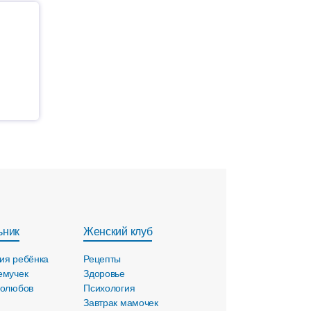
ьник
Женский клуб
ия ребёнка
Рецепты
емучек
Здоровье
голюбов
Психология
Завтрак мамочек