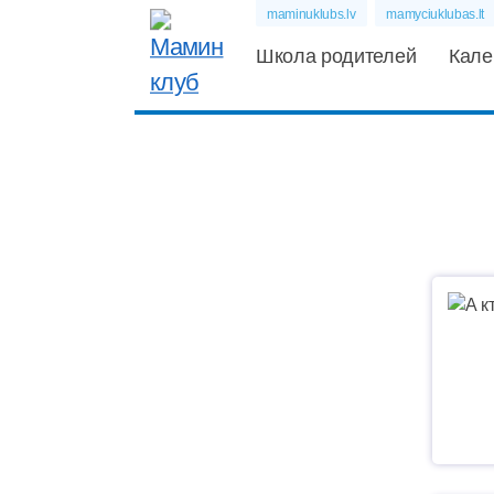
maminuklubs.lv
mamyciuklubas.lt
Школа родителей
Кале