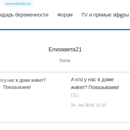
emmedeklubi.ee
ндарь беременности
Форум
TV и прямые эфиры
Елизавета21
None
А кто у нас в доме
живет? Показываем!
(31)
24. Jan 2018, 11:33