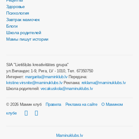
Рецепты
Здоровье
Психология
Завтрак мамочек
Блоги
Школа родителей
Мамы пишут истории
SIA "Lietišķās kreativitātes grupa"
ул.Виландес 1-9, Рига, LV - 1010, Tел. 67350750
Интернет:
margarita@maminklub.lv
Передача:
kristine.virsnite@maminuklubs.lv
Реклама:
reklama@maminuklubs.lv
Школа родителей:
vecakuskola@maminuklubs.lv
© 2026 Мамин клуб
Правила
Реклама на сайте
О Мамином
клубе
Maminuklubs.lv