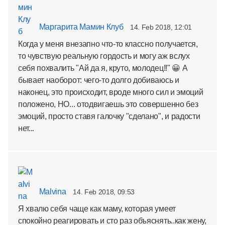
Маргарита Мамин Клуб
14. Feb 2018, 12:01
Когда у меня внезапно что-то классно получается,
то чувствую реальную гордость и могу аж вслух
себя похвалить "Ай да я, круто, молодец!!" 😀 А
бывает наоборот: чего-то долго добиваюсь и
наконец, это происходит, вроде много сил и эмоций
положено, НО... отодвигаешь это совершенно без
эмоций, просто ставя галочку "сделано", и радости
нет...
Malvina
14. Feb 2018, 09:53
Я хвалю себя чаще как маму, которая умеет
спокойно реагировать и сто раз объяснять..как жену,