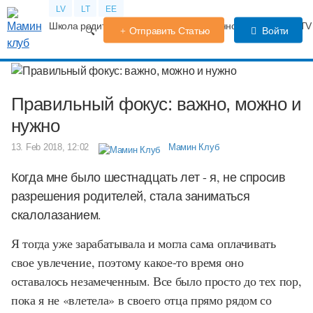
LV
LT
EE
Школа родителей
Календарь беременности
Форум
TV
Отправить Статью
Войти
Правильный фокус: важно, можно и
нужно
13. Feb 2018, 12:02
Мамин Клуб
Когда мне было шестнадцать лет - я, не спросив
разрешения родителей, стала заниматься
скалолазанием.
Я тогда уже зарабатывала и могла сама оплачивать
свое увлечение, поэтому какое-то время оно
оставалось незамеченным. Все было просто до тех пор,
пока я не «влетела» в своего отца прямо рядом со