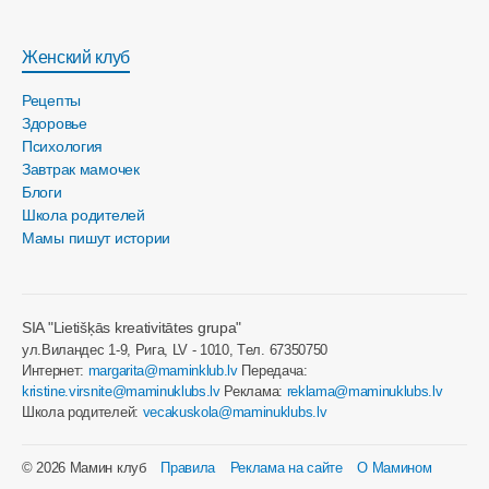
Женский клуб
Рецепты
Здоровье
Психология
Завтрак мамочек
Блоги
Школа родителей
Мамы пишут истории
SIA "Lietišķās kreativitātes grupa"
ул.Виландес 1-9, Рига, LV - 1010, Tел. 67350750
Интернет:
margarita@maminklub.lv
Передача:
kristine.virsnite@maminuklubs.lv
Реклама:
reklama@maminuklubs.lv
Школа родителей:
vecakuskola@maminuklubs.lv
© 2026 Мамин клуб
Правила
Реклама на сайте
О Мамином