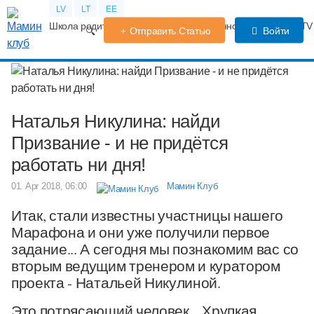
LV
LT
EE
Школа родителей
Календарь беременности
Форум
TV
Отправить Статью
Войти
Наталья Никулина: найди
Призвание - и не придётся
работать ни дня!
01. Apr 2018, 06:00
Мамин Клуб
Итак, стали известны участницы нашего
Марафона и они уже получили первое
задание... А сегодня мы познакомим вас со
вторым ведущим тренером и куратором
проекта - Натальей Никулиной.
Это потрясающий человек... Хрупкая