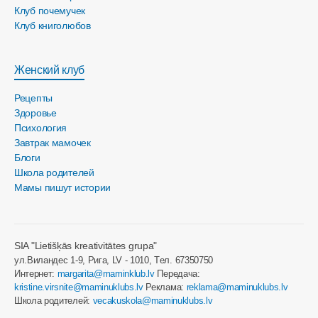
Клуб почемучек
Клуб книголюбов
Женский клуб
Рецепты
Здоровье
Психология
Завтрак мамочек
Блоги
Школа родителей
Мамы пишут истории
SIA "Lietišķās kreativitātes grupa"
ул.Виландес 1-9, Рига, LV - 1010, Tел. 67350750
Интернет:
margarita@maminklub.lv
Передача:
kristine.virsnite@maminuklubs.lv
Реклама:
reklama@maminuklubs.lv
Школа родителей:
vecakuskola@maminuklubs.lv