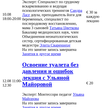
Эксперт
: Специалист по грудному
вскармливанию и ведущая
психологических тренингов
Сандра
€ 30 за
10.08
Ласе
доула, преподаватель йоги для
каждую
18:00-20:00
беременных, специалист по
лекцию
послеродовому восстановлению,
мама 3 сыновей
Татьяна Цветкова
Бакалавр медицинских наук, член
Объединения неонатологических
сестер, сертифицированная детская
медсестра
Элита Сварениеце
На это занятие запись завершена
Занятия в другое время
Освоение туалета без
давления и ошибок
лекция с Ульяной
12.08
11:00-
Майоровой
€ 20
12:30
Эксперт
: Монтессори педагог
Ульяна
Майорова
На это занятие запись завершена
Занятия в другое время