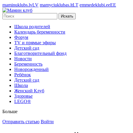
maminuklubs.lv
LV
mamyciuklubas.lt
LT
emmedeklubi.ee
EE
Искать
Школа родителей
Календарь беременности
Форум
TV и прямые эфиры
Детский сад
Благотворительный фонд
Новости
Беременность
Новорожденный
Ребёнок
Детский сад
Школа
Женский Клуб
Здоровье
LEGO®
Больше
Отправить статью
Войти