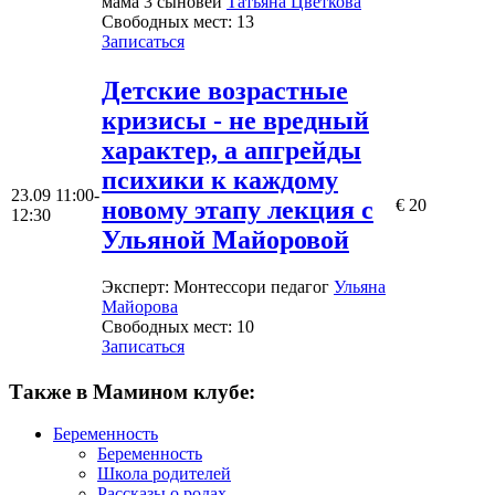
мама 3 сыновей
Татьяна Цветкова
Свободных мест:
13
Записаться
Детские возрастные
кризисы - не вредный
характер, а апгрейды
психики к каждому
23.09
11:00-
новому этапу лекция с
€ 20
12:30
Ульяной Майоровой
Эксперт
: Монтессори педагог
Ульяна
Майорова
Свободных мест:
10
Записаться
Также в Мамином клубе:
Беременность
Беременность
Школа родителей
Рассказы о родах