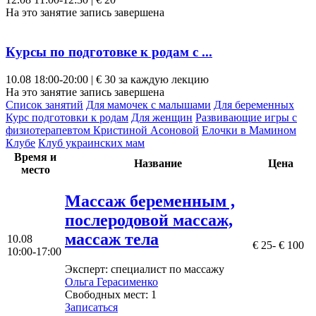
На это занятие запись завершена
Курсы по подготовке к родам c ...
10.08
18:00-20:00 | € 30 за каждую лекцию
На это занятие запись завершена
Список занятий
Для мамочек с малышами
Для беременных
Курс подготовки к родам
Для женщин
Развивающие игры с
физиотерапевтом Кристиной Асоновой
Елочки в Мамином
Клубе
Клуб украинских мам
Время и
Название
Цена
место
Mассаж беременным ,
послеродовой массаж,
массаж тела
10.08
€ 25- € 100
10:00-17:00
Эксперт
: специалист по массажу
Ольгa Герасименко
Свободных мест:
1
Записаться