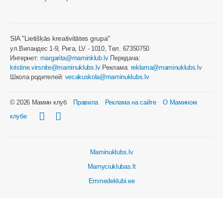
SIA "Lietišķās kreativitātes grupa"
ул.Виландес 1-9, Рига, LV - 1010, Tел. 67350750
Интернет:
margarita@maminklub.lv
Передача:
kristine.virsnite@maminuklubs.lv
Реклама:
reklama@maminuklubs.lv
Школа родителей:
vecakuskola@maminuklubs.lv
© 2026 Мамин клуб
Правила
Реклама на сайте
О Мамином
клубе
Maminuklubs.lv
Mamyciuklubas.lt
Emmedeklubi.ee