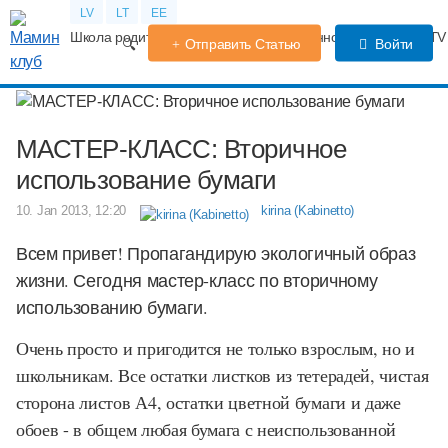
LV
LT
EE
Школа родителей
Календарь беременности
Форум
TV
Отправить Статью
Войти
МАСТЕР-КЛАСС: Вторичное
использование бумаги
10. Jan 2013, 12:20
kirina (Kabinetto)
Всем привет! Пропагандирую экологичный образ
жизни. Сегодня мастер-класс по вторичному
использованию бумаги.
Очень просто и пригодится не только взрослым, но и
школьникам. Все остатки листков из тетерадей, чистая
сторона листов А4, остатки цветной бумаги и даже
обоев - в общем любая бумага с неиспользованной