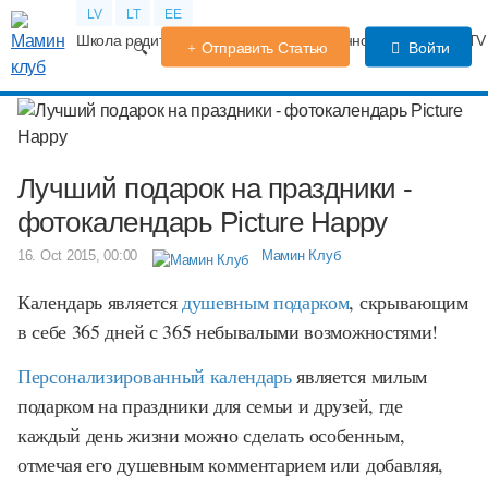
LV
LT
EE
Школа родителей
Календарь беременности
Форум
TV
Отправить Статью
Войти
Лучший подарок на праздники -
фотокалендарь Picture Happy
16. Oct 2015, 00:00
Мамин Клуб
Календарь является
душевным подарком
, скрывающим
в себе 365 дней с 365 небывалыми возможностями!
Персонализированный календарь
является милым
подарком на праздники для семьи и друзей, где
каждый день жизни можно сделать особенным,
отмечая его душевным комментарием или добавляя,