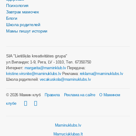
Психология
Завтрак мамочек
Блоги
Школа родителей
Мамы пишут истории
SIA "Lietišķās kreativitātes grupa"
ул.Виландес 1-9, Рига, LV - 1010, Tел. 67350750
Интернет:
margarita@maminklub.lv
Передача:
kristine.virsnite@maminuklubs.lv
Реклама:
reklama@maminuklubs.lv
Школа родителей:
vecakuskola@maminuklubs.lv
© 2026 Мамин клуб
Правила
Реклама на сайте
О Мамином
клубе
Maminuklubs.lv
Mamyciuklubas.lt