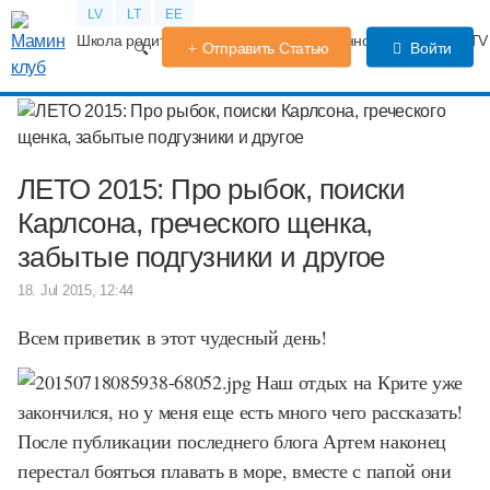
LV
LT
EE
Школа родителей
Календарь беременности
Форум
TV
Отправить Статью
Войти
ЛЕТО 2015: Про рыбок, поиски
Карлсона, греческого щенка,
забытые подгузники и другое
18. Jul 2015, 12:44
Всем приветик в этот чудесный день!
Наш отдых на Крите уже
закончился, но у меня еще есть много чего рассказать!
После публикации последнего блога Артем наконец
перестал бояться плавать в море, вместе с папой они