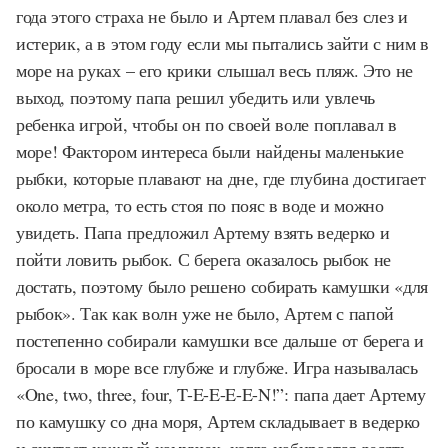
года этого страха не было и Артем плавал без слез и
истерик, а в этом году если мы пытались зайти с ним в
море на руках – его крики слышал весь пляж. Это не
выход, поэтому папа решил убедить или увлечь
ребенка игрой, чтобы он по своей воле поплавал в
море! Фактором интереса были найдены маленькие
рыбки, которые плавают на дне, где глубина достигает
около метра, то есть стоя по пояс в воде и можно
увидеть. Папа предложил Артему взять ведерко и
пойти ловить рыбок. С берега оказалось рыбок не
достать, поэтому было решено собирать камушки «для
рыбок». Так как волн уже не было, Артем с папой
постепенно собирали камушки все дальше от берега и
бросали в море все глубже и глубже. Игра называлась
«One, two, three, four, T-E-E-E-E-N!”: папа дает Артему
по камушку со дна моря, Артем складывает в ведерко