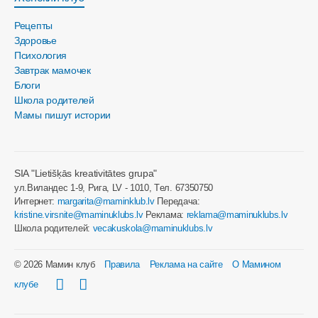
Рецепты
Здоровье
Психология
Завтрак мамочек
Блоги
Школа родителей
Мамы пишут истории
SIA "Lietišķās kreativitātes grupa"
ул.Виландес 1-9, Рига, LV - 1010, Tел. 67350750
Интернет:
margarita@maminklub.lv
Передача:
kristine.virsnite@maminuklubs.lv
Реклама:
reklama@maminuklubs.lv
Школа родителей:
vecakuskola@maminuklubs.lv
© 2026 Мамин клуб
Правила
Реклама на сайте
О Мамином
клубе