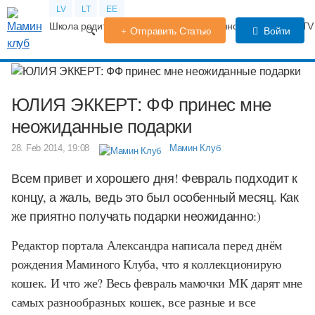
LV
LT
EE
Школа родителей
Календарь беременности
Форум
TV
Отправить Статью
Войти
ЮЛИЯ ЭККЕРТ: ФФ принес мне
неожиданные подарки
28. Feb 2014, 19:08
Мамин Клуб
Всем привет и хорошего дня! Февраль подходит к
концу, а жаль, ведь это был особенный месяц. Как
же приятно получать подарки неожиданно:)
Редактор портала Александра написала перед днём
рождения Маминого Клуба, что я коллекционирую
кошек. И что же? Весь февраль мамочки МК дарят мне
самых разнообразных кошек, все разные и все