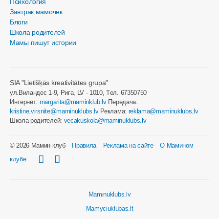
Психология
Завтрак мамочек
Блоги
Школа родителей
Мамы пишут истории
SIA "Lietišķās kreativitātes grupa"
ул.Виландес 1-9, Рига, LV - 1010, Tел. 67350750
Интернет:
margarita@maminklub.lv
Передача:
kristine.virsnite@maminuklubs.lv
Реклама:
reklama@maminuklubs.lv
Школа родителей:
vecakuskola@maminuklubs.lv
© 2026 Мамин клуб
Правила
Реклама на сайте
О Мамином
клубе
Maminuklubs.lv
Mamyciuklubas.lt