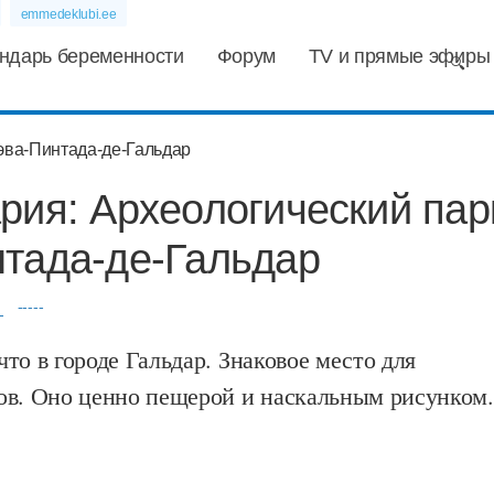
emmedeklubi.ee
ндарь беременности
Форум
TV и прямые эфиры
рия: Археологический пар
нтада-де-Гальдар
-----
то в городе Гальдар. Знаковое место для
ов. Оно ценно пещерой и наскальным рисунком.