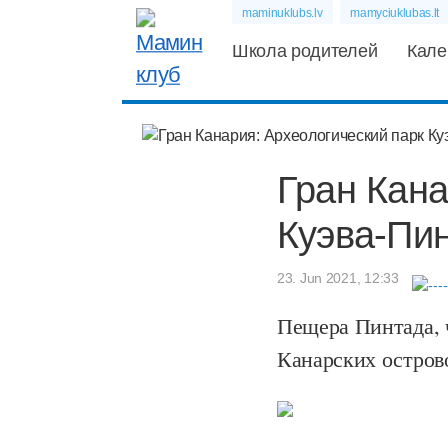
maminuklubs.lv
mamyciuklubas.lt
Школа родителей
Кале
Гран Кана
Куэва-Пи
23. Jun 2021, 12:33
Пещера Пинтада, ч
Канарских остров