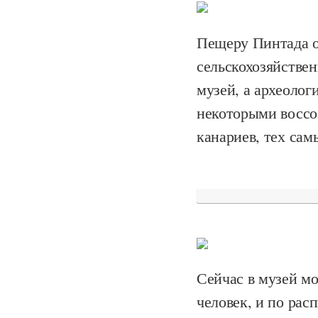
Пещеру Пинтада о
сельскохозяйствен
музей, а археолог
некоторыми воссо
канариев, тех са
Сейчас в музей мо
человек, и по ра