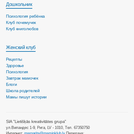
Дошкольник
Психология ребёнка
Клуб почемучек
Клуб книголюбов
Женский клуб
Рецепты
Здоровье
Психология
Завтрак мамочек
Блоги
Школа родителей
Мамы пишут истории
SIA "Lietišķās kreativitātes grupa"
ул.Виландес 1-9, Рига, LV - 1010, Tел. 67350750
Интернет:
margarita@maminklub.lv
Передача: