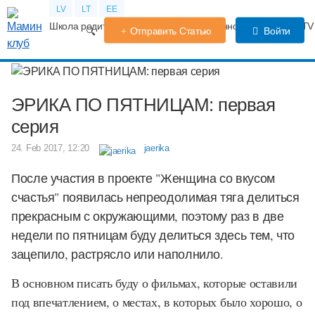
LV
LT
EE
Школа родителей
Календарь беременности
Форум
TV
Отправить Статью
Войти
ЭРИКА ПО ПЯТНИЦАМ: первая
серия
24. Feb 2017, 12:20
jaerika
После участия в проекте "Женщина со вкусом
счастья" появилась непреодолимая тяга делиться
прекрасным с окружающими, поэтому раз в две
недели по пятницам буду делиться здесь тем, что
зацепило, растрясло или наполнило.
В основном писать буду о фильмах, которые оставили
под впечатлением, о местах, в которых было хорошо, о