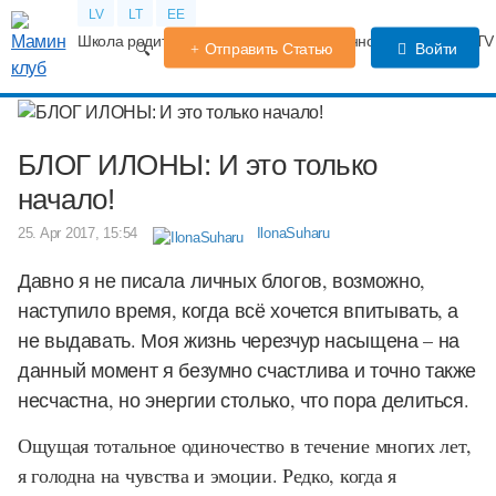
LV
LT
EE
Школа родителей
Календарь беременности
Форум
TV
Отправить Статью
Войти
БЛОГ ИЛОНЫ: И это только
начало!
25. Apr 2017, 15:54
IlonaSuharu
Давно я не писала личных блогов, возможно,
наступило время, когда всё хочется впитывать, а
не выдавать. Моя жизнь черезчур насыщена – на
данный момент я безумно счастлива и точно также
несчастна, но энергии столько, что пора делиться.
Ощущая тотальное одиночество в течение многих лет,
я голодна на чувства и эмоции. Редко, когда я