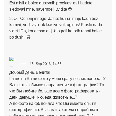
Est misli o bolee dusevnih proektov, esli budete
sledovatj mne, navernoe i uvidite 😉
3. Oii! Ochenj mnogo! Ja hozhu i snimaju kadri bez
kameri, vedj vsjo tak krasivo vokrug nas! Prosto nado
videtj! Da, konechno estj fotografi kotorih raboti bolee
po dushi. 😀
-----
13. Sep 2016, 14:53
Добрый день, Бенита!
Глядя на Ваши фото у меня сразу возник вопрос - У
Вас есть любимое направление в фотографии? То
что Вы любите больше всего фотографировать -
дети, девушки, ню, еда, животные...?
А по фото на фб поняла, что Вы имеете опыт в
фотографии ню. Вы сами захотели попробовать
себя в этом направлении, или такой заказ? И