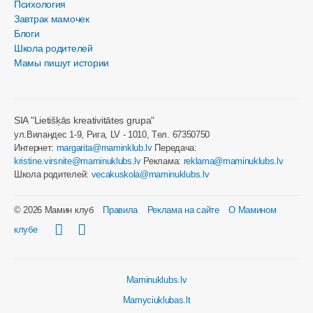
Психология
Завтрак мамочек
Блоги
Школа родителей
Мамы пишут истории
SIA "Lietišķās kreativitātes grupa"
ул.Виландес 1-9, Рига, LV - 1010, Tел. 67350750
Интернет:
margarita@maminklub.lv
Передача:
kristine.virsnite@maminuklubs.lv
Реклама:
reklama@maminuklubs.lv
Школа родителей:
vecakuskola@maminuklubs.lv
© 2026 Мамин клуб
Правила
Реклама на сайте
О Мамином
клубе
Maminuklubs.lv
Mamyciuklubas.lt