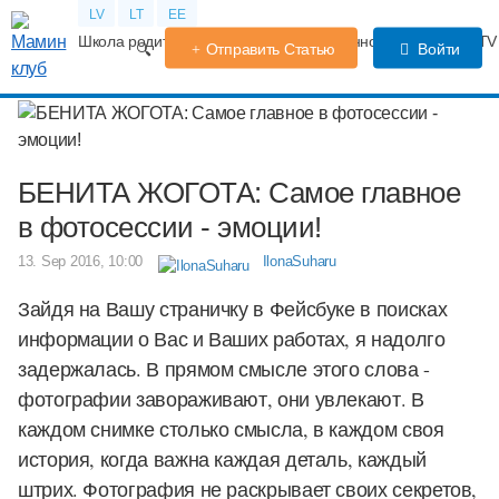
LV
LT
EE
Школа родителей
Календарь беременности
Форум
TV
Отправить Статью
Войти
БЕНИТА ЖОГОТА: Самое главное
в фотосессии - эмоции!
13. Sep 2016, 10:00
IlonaSuharu
Зайдя на Вашу страничку в Фейсбуке в поисках
информации о Вас и Ваших работах, я надолго
задержалась. В прямом смысле этого слова -
фотографии завораживают, они увлекают. В
каждом снимке столько смысла, в каждом своя
история, когда важна каждая деталь, каждый
штрих. Фотография не раскрывает своих секретов,