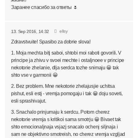
Заранее спасибо за ответы 🌷
ellsy
13. Sep 2016, 14:32
Zdravstvuite! Spasibo za dobrie slova!
1. Moja mechta bitj saboi, shtobi moi raboti govorili. V
principe ja zhivu v svoei mechte i ostaljnoee v principe
nekotorie zhelanie, dlja serdca tozhe snimaju 😀 tak
shto vse v garmonii 😀
2. Bez problem. Mne nekotorie zhelajusjie uchitsa
pishut, esli estj - vremja pomogaju i tak 😀 doju soveti,
esli sprashivajut.
3. Snachalo prinjumaju k serdcu. Potom cherez
nekotorie vremja s kritikoi sama smotrju 😀 Bivaet tak
shto emocionaljnaja vsjazj snacalo ochenj siljnaja i
sam ne objektivno smotreish, no cherez vremja vzgljad