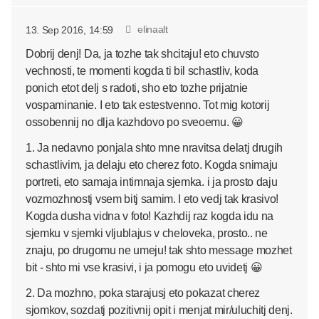
elinaalt
13. Sep 2016, 14:59
Dobrij denj! Da, ja tozhe tak shcitaju! eto chuvsto
vechnosti, te momenti kogda ti bil schastliv, koda
ponich etot delj s radoti, sho eto tozhe prijatnie
vospaminanie. I eto tak estestvenno. Tot mig kotorij
ossobennij no dlja kazhdovo po sveoemu. 😀
1. Ja nedavno ponjala shto mne nravitsa delatj drugih
schastlivim, ja delaju eto cherez foto. Kogda snimaju
portreti, eto samaja intimnaja sjemka. i ja prosto daju
vozmozhnostj vsem bitj samim. I eto vedj tak krasivo!
Kogda dusha vidna v foto! Kazhdij raz kogda idu na
sjemku v sjemki vljublajus v cheloveka, prosto.. ne
znaju, po drugomu ne umeju! tak shto message mozhet
bit - shto mi vse krasivi, i ja pomogu eto uvidetj 😀
2. Da mozhno, poka starajusj eto pokazat cherez
sjomkov, sozdatj pozitivnij opit i menjat mir/uluchitj denj.