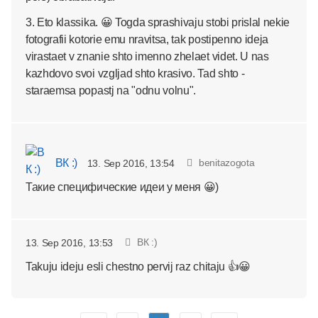
3. Eto klassika. 😀 Togda sprashivaju stobi prislal nekie
fotografii kotorie emu nravitsa, tak postipenno ideja
virastaet v znanie shto imenno zhelaet videt. U nas
kazhdovo svoi vzgljad shto krasivo. Tad shto -
staraemsa popastj na "odnu volnu".
ВК :)
benitazogota
13. Sep 2016, 13:54
Такие специфические идеи у меня 😀)
ВК :)
13. Sep 2016, 13:53
Takuju ideju esli chestno pervij raz chitaju 👍😀