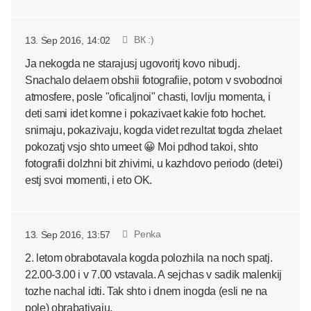
ВК :)
13. Sep 2016, 14:02
Ja nekogda ne starajusj ugovoritj kovo nibudj.
Snachalo delaem obshii fotografiie, potom v svobodnoi
atmosfere, posle "oficaljnoi" chasti, lovlju momenta, i
deti sami idet komne i pokazivaet kakie foto hochet.
snimaju, pokazivaju, kogda videt rezultat togda zhelaet
pokozatj vsjo shto umeet 😀 Moi pdhod takoi, shto
fotografii dolzhni bit zhivimi, u kazhdovo periodo (detei)
estj svoi momenti, i eto OK.
Penka
13. Sep 2016, 13:57
2. letom obrabotavala kogda polozhila na noch spatj.
22.00-3.00 i v 7.00 vstavala. A sejchas v sadik malenkij
tozhe nachal idti. Tak shto i dnem inogda (esli ne na
pole) obrabativaju.