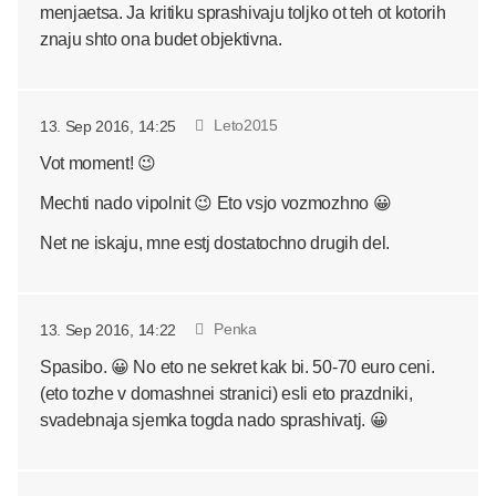
menjaetsa. Ja kritiku sprashivaju toljko ot teh ot kotorih
znaju shto ona budet objektivna.
Leto2015
13. Sep 2016, 14:25
Vot moment! 😉
Mechti nado vipolnit 😉 Eto vsjo vozmozhno 😀
Net ne iskaju, mne estj dostatochno drugih del.
Penka
13. Sep 2016, 14:22
Spasibo. 😀 No eto ne sekret kak bi. 50-70 euro ceni.
(eto tozhe v domashnei stranici) esli eto prazdniki,
svadebnaja sjemka togda nado sprashivatj. 😀