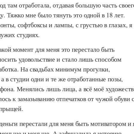
од там отработала, отдавая большую часть своег
ду. Тяжко мне было тянуть это одной в 18 лет.
онты, софтбоксы и лампы, с грустью в глазах, я
чужих студиях.
акой момент для меня это перестало быть
носить удовольствие и стало лишь способом
аботка. На свадьбах минимум прогулки,
а в студии одни и те же отработанные позы,
фона. Менялись лишь лица, а всё моё художеств
ось к замазыванию отпечатков от чужой обуви 
 прыщей.
деньги перестали для меня быть мотиватором и 
ё меньше и меньше. А зафиналила я историю