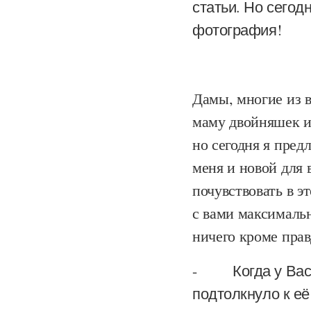
статьи. Но сегодн
фотография!
Дамы, многие из 
маму двойняшек и
но сегодня я пред
меня и новой для 
почувствовать в э
с вами максимальн
ничего кроме прав
- Когда у Вас п
подтолкнуло к её