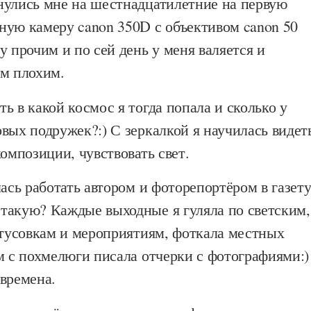
нулись мне на шестнадцатилетние на первую
ную камеру canon 350D с объективом canon 50
у прочим и по сей день у меня валяется и
ым плохим.
ь в какой космос я тогда попала и сколько у
вых подружек?:) С зеркалкой я научилась видет
композиции, чувствовать свет.
лась работать автором и фоторепортёром в газет
такую? Каждые выходные я гуляла по светским,
 тусовкам и мероприятиям, фоткала местных
м с похмелюги писала отчерки с фотографиями:)
времена.