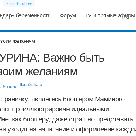
emmedeklubi.ee
ндарь беременности
Форум
TV и прямые эфиры
УРИНА: Важно быть
воим желаниям
IlonaSuharu
страничку, являетесь блоггером Маминого
блог проиллюстрирован идеальными
не, как блоггеру, даже страшно представить
 уходит на написание и оформление каждо