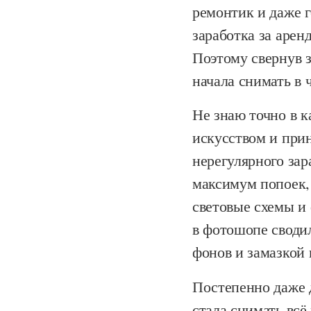
ремонтик и даже г
заработка за арен
Поэтому свернув з
начала снимать в 
Не знаю точно в к
искусством и при
нерегулярного зар
максимум попоек, 
световые схемы и 
в фотошопе сводил
фонов и замазкой
Постепенно даже 
стала снимать вс