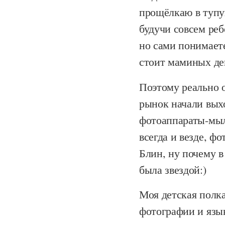
прощёлкаю в тупую
будучи совсем ре
но сами понимаете
стоит маминых де
Поэтому реально о
рынок начали вых
фотоаппараты-мыл
всегда и везде, ф
Блин, ну почему в
была звездой:)
Моя детская полк
фотографии и язы