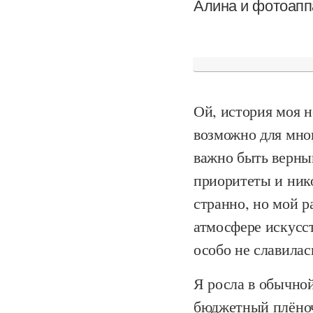
Алина и фотоапп
Ой, история моя н
возможно для мно
важно быть верны
приоритеты и нико
странно, но мой ра
атмосфере искусст
особо не славила
Я росла в обычной 
бюджетный плёноч