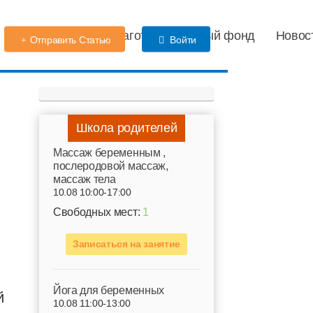
Детский сад
Благотворительный фонд
Новос
Отправить Статью
Войти
Школа родителей
Mассаж беременным ,
послеродовой массаж,
массаж тела
10.08 10:00-17:00
Свободных мест:
1
Записаться на занятие
Йога для беременных
й
10.08 11:00-13:00