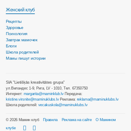
Женский клуб
Рецепты
Здоровье
Психология
Завтрак мамочек
Блоги
Школа родителей
Мамы пишут истории
SIA "Lietišķās kreativitātes grupa"
ул.Виландес 1-9, Рига, LV - 1010, Tел. 67350750
Интернет:
margarita@maminklub.lv
Передача:
kristine.virsnite@maminuklubs.lv
Реклама:
reklama@maminuklubs.lv
Школа родителей:
vecakuskola@maminuklubs.lv
© 2026 Мамин клуб
Правила
Реклама на сайте
О Мамином
клубе