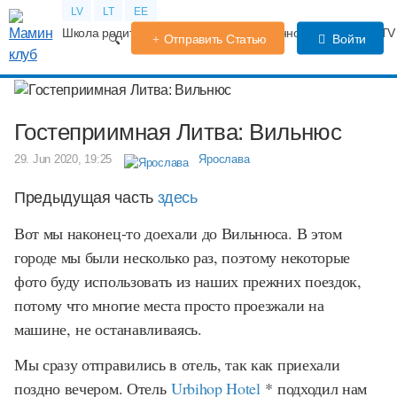
LV
LT
EE
Школа родителей
Календарь беременности
Форум
TV
Отправить Статью
Войти
Гостеприимная Литва: Вильнюс
29. Jun 2020, 19:25
Ярослава
Предыдущая часть
здесь
Вот мы наконец-то доехали до Вильнюса. В этом
городе мы были несколько раз, поэтому некоторые
фото буду использовать из наших прежних поездок,
потому что многие места просто проезжали на
машине, не останавливаясь.
Мы сразу отправились в отель, так как приехали
поздно вечером. Отель
Urbihop Hotel
* подходил нам