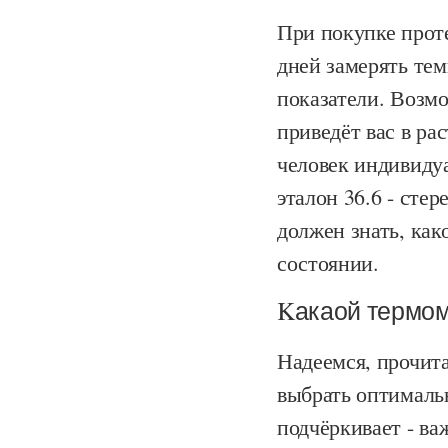
При покупке прот
дней замерять тем
показатели. Возм
приведёт вас в ра
человек индивидуа
эталон 36.6 - сте
должен знать, как
состоянии.
Kакаой термом
Надеемся, прочита
выбрать оптималь
подчёркивает - ва