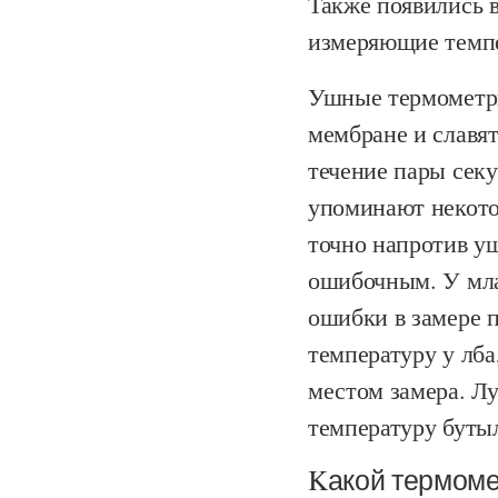
Также появились 
измеряющие темпе
Ушные термометр
мембране и славят
течение пары секу
упоминают некото
точно напротив уш
ошибочным. У мла
ошибки в замере 
температуру у лба
местом замера. Лу
температуру буты
Kакой термоме