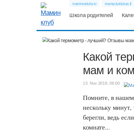
maminuklubs.lv
mamyciuklubas.lt
Школа родителей
Кале
Какой те
мам и ко
13. Nov 2018, 06:00
Помните, в нашем
нескольку минут,
берегли, ведь если
комнате...