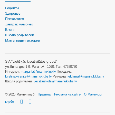
Рецепты
Здоровье
Психология
Завтрак мамочек
Блоги
Школа родителей
Мамы пишут истории
SIA "Lietišķās kreativitātes grupa"
ул.Виландес 1-9, Рига, LV - 1010, Tел. 67350750
Интернет:
margarita@maminklub.lv
Передача:
kristine.virsnite@maminuklubs.lv
Реклама:
reklama@maminuklubs.lv
Школа родителей:
vecakuskola@maminuklubs.lv
© 2026 Мамин клуб
Правила
Реклама на сайте
О Мамином
клубе