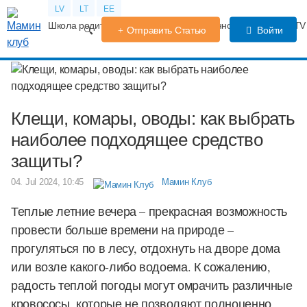
LV
LT
EE
Школа родителей
Календарь беременности
Форум
TV
Отправить Статью
Войти
Клещи, комары, оводы: как выбрать
наиболее подходящее средство
защиты?
04. Jul 2024, 10:45
Мамин Клуб
Теплые летние вечера – прекрасная возможность
провести больше времени на природе –
прогуляться по в лесу, отдохнуть на дворе дома
или возле какого-либо водоема. К сожалению,
радость теплой погоды могут омрачить различные
кровососы, которые не позволяют полноценно