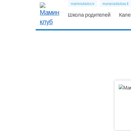
maminuklubs.lv
mamyciuklubas.lt
Школа родителей
Кале