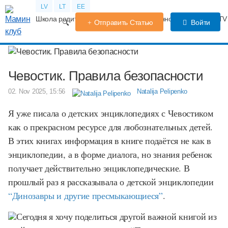
LV
LT
EE
Школа родителей
Календарь беременности
Форум
TV
Отправить Статью
Войти
Чевостик. Правила безопасности
02. Nov 2025, 15:56
Natalija Pelipenko
Я уже писала о детских энциклопедиях с Чевостиком
как о прекрасном ресурсе для любознательных детей.
В этих книгах информация в книге подаётся не как в
энциклопедии, а в форме диалога, но знания ребенок
получает действительно энциклопедические. В
прошлый раз я рассказывала о детской энциклопедии
“Динозавры и другие пресмыкающиеся”
.
Сегодня я хочу поделиться другой важной книгой из