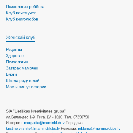
Психология ребёнка
Клуб почемучек
Клуб книголюбов
Женский клуб
Рецепты
Здоровье
Психология
Завтрак мамочек
Блоги
Школа родителей
Мамы пишут истории
SIA "Lietišķās kreativitātes grupa"
ул.Виландес 1-9, Рига, LV - 1010, Tел. 67350750
Интернет:
margarita@maminklub.lv
Передача:
kristine.virsnite@maminuklubs.lv
Реклама:
reklama@maminuklubs.lv