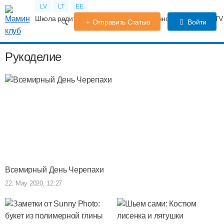
LV
LT
EE
Школа родителей
Календарь беременности
Форум
TV
Отправить Статью
Войти
Рукоделие
Всемирный День Черепахи
22. May 2020, 12:27