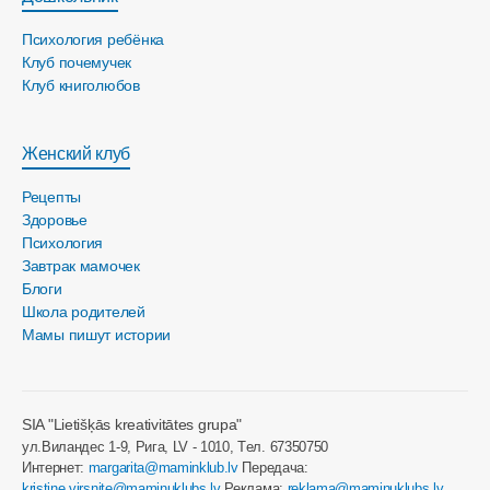
Психология ребёнка
Клуб почемучек
Клуб книголюбов
Женский клуб
Рецепты
Здоровье
Психология
Завтрак мамочек
Блоги
Школа родителей
Мамы пишут истории
SIA "Lietišķās kreativitātes grupa"
ул.Виландес 1-9, Рига, LV - 1010, Tел. 67350750
Интернет:
margarita@maminklub.lv
Передача:
kristine.virsnite@maminuklubs.lv
Реклама:
reklama@maminuklubs.lv