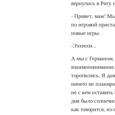
вернулись в Ригу 
- Привет, мам! Мы
по игровой приста
новые игры.
-Ээээээээ...
А мы с Германом, 
взаимопонимание.
торопились. Я да
ничего не планиро
не с кем оставить
дня было солнечно
как говорится, из-