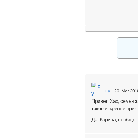
Icy
20. Mar 201
Привет! Хах, семья э
такое искренне призн
Да, Карина, вообще 