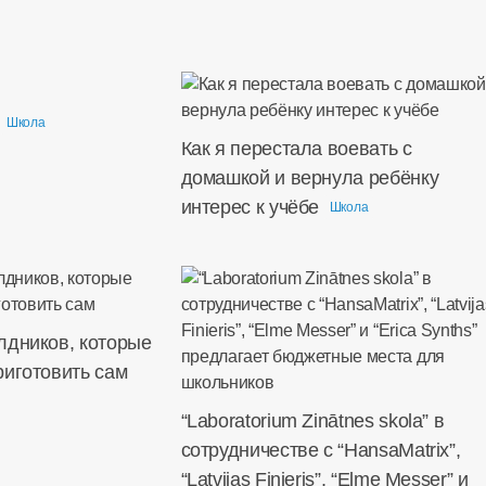
Школа
Как я перестала воевать с
домашкой и вернула ребёнку
интерес к учёбе
Школа
лдников, которые
риготовить сам
“Laboratorium Zinātnes skola” в
сотрудничестве с “HansaMatrix”,
“Latvijas Finieris”, “Elme Messer” и