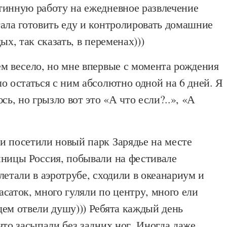
тинную работу на ежедневное развлечение
ала готовить еду и контролировать домашние
ых, так сказать, в переменах)))
м весело, но мне впервые с момента рождения
о остаться с ним абсолютно одной на 6 дней. Я
сь, но грызло вот это «А что если?..», «А
и посетили новый парк Зарядье на месте
иницы Россия, побывали на фестивале
летали в аэротрубе, сходили в океанариум и
саток, много гуляли по центру, много ели
ем отвели душу))) Ребята каждый день
что засыпали без задних ног. Иногда даже