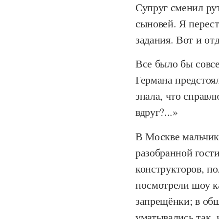
Супруг сменил ру
сыновей. Я перест
задания. Вот и отд
Все было бы совсе
Германа предстоял
знала, что справлю
вдруг?...»
В Москве мальчик
разобранной гост
конструкторов, по
посмотрели шоу ка
запрещёнки; в общ
уматывались так, 