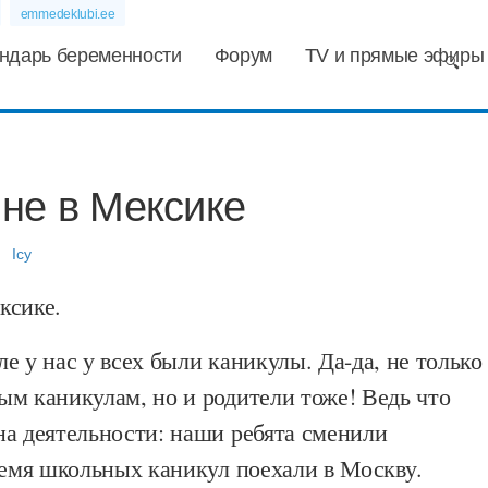
emmedeklubi.ee
ндарь беременности
Форум
TV и прямые эфиры
не в Мексике
Icy
ксике.
е у нас у всех были каникулы. Да-да, не только
ым каникулам, но и родители тоже! Ведь что
на деятельности: наши ребята сменили
ремя школьных каникул поехали в Москву.