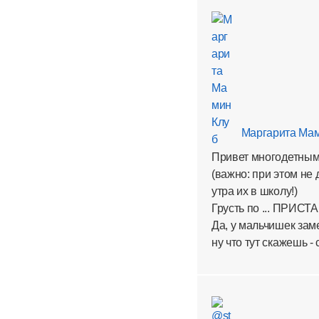
Маргарита Мам
Привет многодетным 
(важно: при этом не 
утра их в школу!)
Грусть по ... ПРИСТА
Да, у мальчишек зам
ну что тут скажешь -