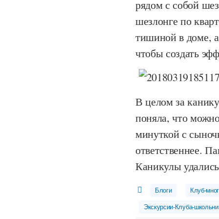
рядом с собой шез
шезлонге по кварт
тишиной в доме, а
чтобы создать эфф
В целом за канику
поняла, что можно
минуткой с сыночк
ответственнее. Па
Каникулы удались!
Блоги
Клуб-мно
Экскурсии-Клуба-школьни