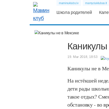
maminuklubs.lv
mamyciuklubas.lt
Школа родителей
Кале
Каникулы 
19. Mar 2018, 18:53
Каникулы не в Ме
На истёкшей недел
дети рады школьн
такое отдых? Сме
обстановку - во в