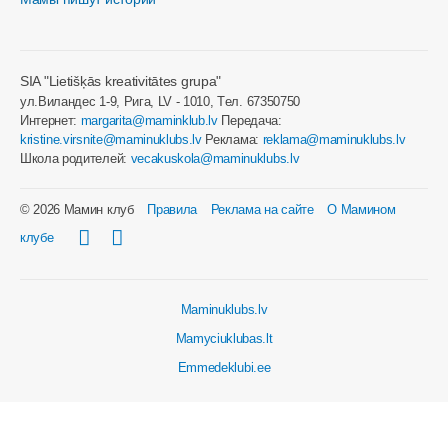
SIA "Lietišķās kreativitātes grupa"
ул.Виландес 1-9, Рига, LV - 1010, Tел. 67350750
Интернет:
margarita@maminklub.lv
Передача:
kristine.virsnite@maminuklubs.lv
Реклама:
reklama@maminuklubs.lv
Школа родителей:
vecakuskola@maminuklubs.lv
© 2026 Мамин клуб
Правила
Реклама на сайте
О Мамином
клубе
Maminuklubs.lv
Mamyciuklubas.lt
Emmedeklubi.ee