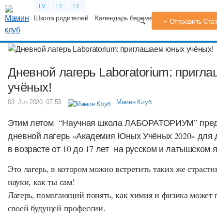
LV
LT
EE
Школа родителей
Календарь беременности
Форум
TV
Отправить Ста
Дневной лагерь Laboratorium: пригл
учёных!
03. Jun 2020, 07:53
Мамин Клуб
Этим летом “Научная школа ЛАБОРАТОРИУМ” пред
дневной лагерь «Академия Юных Учёных 2020» для д
в возрасте от 10 до 17 лет на русском и латышском 
Это лагерь, в котором можно встретить таких же страст
науки, как ты сам!
Лагерь, помогающий понять, как химия и физика может п
своей будущей профессии.