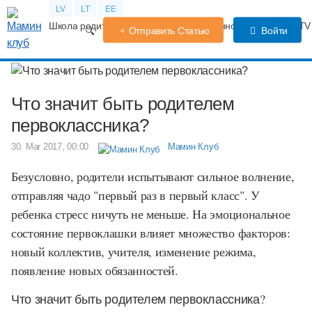
LV
LT
EE
Школа родителей
Календарь беременности
Форум
TV
Отправить Статью
Войти
Что значит быть родителем
первоклассника?
30. Mar 2017, 00:00
Мамин Клуб
Безусловно, родители испытывают сильное волнение,
отправляя чадо "первый раз в первый класс". У
ребенка стресс ничуть не меньше. На эмоциональное
состояние первоклашки влияет множество факторов:
новый коллектив, учителя, изменение режима,
появление новых обязанностей.
Что значит быть родителем первоклассника?