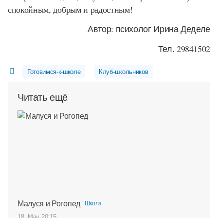
спокойным, добрым и радостным!
Автор: психолог Ирина Деделе
Тел. 29841502
Готовимся-к-школе
Клуб-школьников
Читать ещё
Малуся и Рогопед
Школа
18. May 20:15