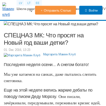
LV
LT
EE
Школа родителей
Календарь беременности
Форум
TV
Отправить Статью
Войти
СПЕЦНАЗ МК: Что просят на
Новый год ваши детки?
01. Dec 2016, 13:23
Маргарита Мамин Клуб
Последняя неделя осени... А снегом богато!
Мы уже катаемся на санках, даже пытались слепить
снеговика.
Еще на этой неделе велись жаркие дебаты по
поводу писем Деду Морозу.
Они писали,
зачёркивали, передумывали, переживали кризис идей,