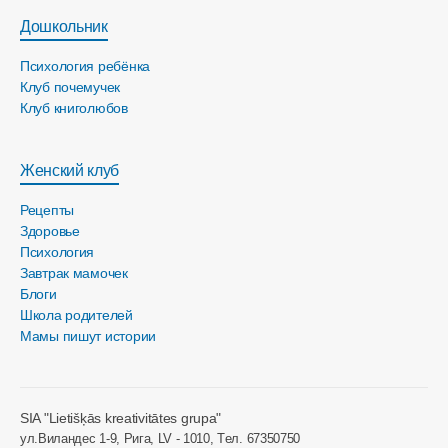
Дошкольник
Психология ребёнка
Клуб почемучек
Клуб книголюбов
Женский клуб
Рецепты
Здоровье
Психология
Завтрак мамочек
Блоги
Школа родителей
Мамы пишут истории
SIA "Lietišķās kreativitātes grupa"
ул.Виландес 1-9, Рига, LV - 1010, Tел. 67350750