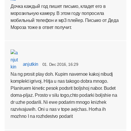
Дочка каждый год пишет письмо, кладет его в
морозильную камеру. В этом году попросила
мобильный телефон и мр3 плейер. Письмо от Деда
Мороза тоже в ответ получит.
anjutkin
01. Dec 2016, 16:29
Na ng prosit play doh. Kupim navernoe kakoj nibudj
komplekt igrivoj. Hitja u nas takogo dobra mnogo.
Planiruem kinetic pesok podsrit boljshoj nabor. Budet
doma-pljaz. Prosto v silu togo,chto podarki boljshie na
dr uzhe podarili. Ni ewe podarim mnogo knizhek
razvivajuwih. Oni u nas v tope aejchas. Horha ih
mozhno I na rozhdestvo podarit