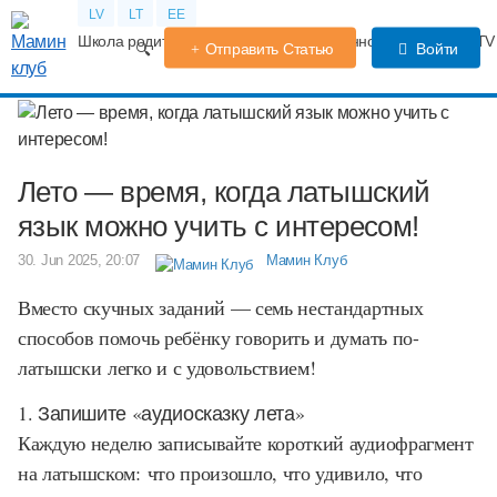
LV
LT
EE
Школа родителей
Календарь беременности
Форум
TV
Отправить Статью
Войти
Лето — время, когда латышский
язык можно учить с интересом!
30. Jun 2025, 20:07
Мамин Клуб
Вместо скучных заданий — семь нестандартных
способов помочь ребёнку говорить и думать по-
латышски легко и с удовольствием!
1. Запишите «аудиосказку лета»
Каждую неделю записывайте короткий аудиофрагмент
на латышском: что произошло, что удивило, что