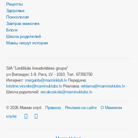
Рецепты
Здоровье
Психология
Завтрак мамочек
Блоги
Школа родителей
Мамы пишут истории
SIA "Lietišķās kreativitātes grupa"
ул.Виландес 1-9, Рига, LV - 1010, Tел. 67350750
Интернет:
margarita@maminklub.lv
Передача:
kristine.virsnite@maminuklubs.lv
Реклама:
reklama@maminuklubs.lv
Школа родителей:
vecakuskola@maminuklubs.lv
© 2026 Мамин клуб
Правила
Реклама на сайте
О Мамином
клубе