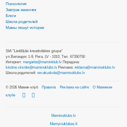
Психология
Завтрак мамочек
Блоги
Школа родителей
Мамы пишут истории
SIA "Lietišķās kreativitātes grupa"
ул.Виландес 1-9, Рига, LV - 1010, Tел. 67350750
Интернет:
margarita@maminklub.lv
Передача:
kristine.virsnite@maminuklubs.lv
Реклама:
reklama@maminuklubs.lv
Школа родителей:
vecakuskola@maminuklubs.lv
© 2026 Мамин клуб
Правила
Реклама на сайте
О Мамином
клубе
Maminuklubs.lv
Mamyciuklubas.lt