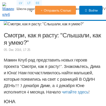
LV
LT
EE
Школа родителей
Календарь беременности
Форум
TV
Отправить Статью
Войти
Смотри, как я расту: "Слышали, как
я умею?"
05. Dec 2016, 17:25
Мамин Клуб рад представить новых героев
проекта "Смотри, как я расту!". Знакомьтесь, Дима
и Юна! Нам посчастливилось найти малышей,
которые появились на свет с разницей В ОДИН
ДЕНЬ!!! 3 декабря Диме, а 4 декабря Юне
исполнится 4 месяца. Начало
читайте здесь
!
ЮНА