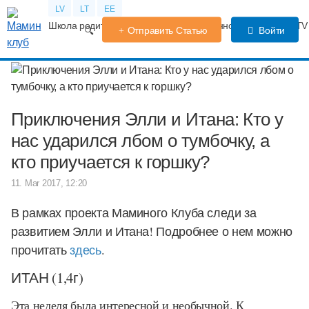
LV
LT
EE
Школа родителей
Календарь беременности
Форум
TV
Отправить Статью
Войти
Приключения Элли и Итана: Кто у
нас ударился лбом о тумбочку, а
кто приучается к горшку?
11. Mar 2017, 12:20
В рамках проекта Маминого Клуба следи за
развитием Элли и Итана!
Подробнее о нем можно
прочитать
здесь
.
ИТАН (1,4г)
Эта неделя была интересной и необычной. К