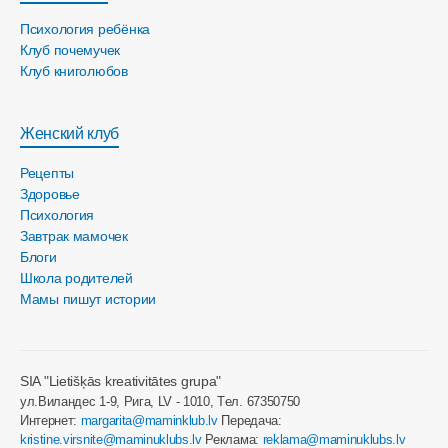
Психология ребёнка
Клуб почемучек
Клуб книголюбов
Женский клуб
Рецепты
Здоровье
Психология
Завтрак мамочек
Блоги
Школа родителей
Мамы пишут истории
SIA "Lietišķās kreativitātes grupa"
ул.Виландес 1-9, Рига, LV - 1010, Tел. 67350750
Интернет:
margarita@maminklub.lv
Передача:
kristine.virsnite@maminuklubs.lv
Реклама:
reklama@maminuklubs.lv