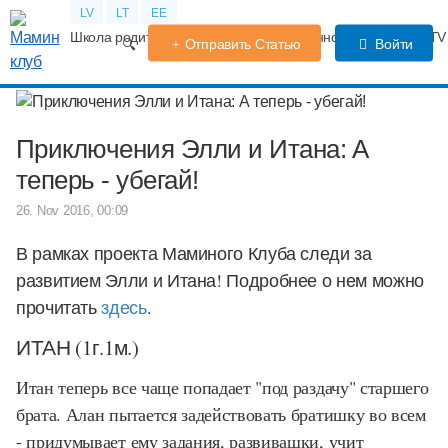
LV
LT
EE
Школа родителей
Календарь беременности
Форум
TV
Отправить Статью
Войти
Приключения Элли и Итана: А
теперь - убегай!
26. Nov 2016, 00:09
В рамках проекта Маминого Клуба следи за
развитием Элли и Итана!
Подробнее о нем можно
прочитать
здесь
.
ИТАН (1г.1м.)
Итан теперь все чаще попадает "под раздачу" старшего
брата. Алан пытается задействовать братишку во всем
- придумывает ему задания, развивашки, учит