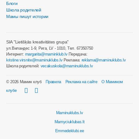
Блоги
Школа родителей
Мамы пишут истории
SIA "Lietišķās kreativitātes grupa"
ул.Виландес 1-9, Рига, LV - 1010, Tел. 67350750
Интернет:
margarita@maminklub.lv
Передача:
kristine.virsnite@maminuklubs.lv
Реклама:
reklama@maminuklubs.lv
Школа родителей:
vecakuskola@maminuklubs.lv
© 2026 Мамин клуб
Правила
Реклама на сайте
О Мамином
клубе
Maminuklubs.lv
Mamyciuklubas.lt
Emmedeklubi.ee