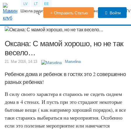
LV
LT
EE
Школа родителей
Календарь беременности
Форум
TV
Отправить Статью
Войти
Оксана: С мамой хорошо, но не так
весело…
21. Mar 2016, 14:13
Marselina
Ребенок дома и ребенок в гостях это 2 совершенно
разных ребенка!
В силу своего характера я стараюсь не сидеть сиднем
дома в 4 стенах. И пусть при это страдают некоторые
бытовые вещи ( как например хороший порядок), я все
таки стараюсь выбираться на мероприятия. Особенно
если это полезные мероприятие или намечается