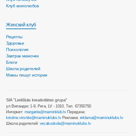
Клуб книголюбов
Женский клуб
Рецепты
Здоровье
Психология
Завтрак мамочек
Блоги
Школа родителей
Мамы пишут истории
SIA "Lietišķās kreativitātes grupa"
ул.Виландес 1-9, Рига, LV - 1010, Tел. 67350750
Интернет:
margarita@maminklub.lv
Передача:
kristine.virsnite@maminuklubs.lv
Реклама:
reklama@maminuklubs.lv
Школа родителей:
vecakuskola@maminuklubs.lv