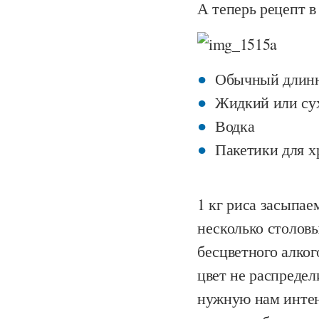
А теперь рецепт в
Обычный длинн
Жидкий или су
Водка
Пакетики для х
1 кг риса засыпае
несколько столовы
бесцветного алког
цвет не распредел
нужную нам интен