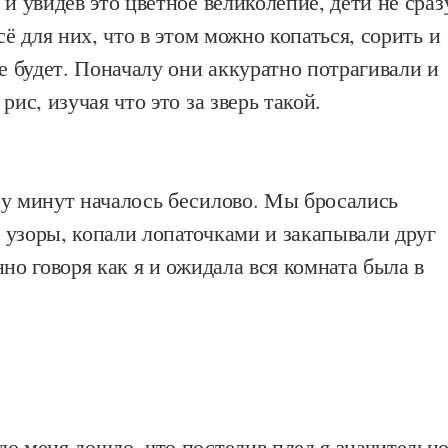
 и увидев это цветное великолепие, дети не сраз
сё для них, что в этом можно копаться, сорить и
не будет. Поначалу они аккуратно потрагивали и
рис, изучая что это за зверь такой.
ру минут началось бесилово. Мы бросались
 узоры, копали лопаточками и закапывали друг
нно говоря как я и ожидала вся комната была в
о меня дошло, что постелив плед я значительн