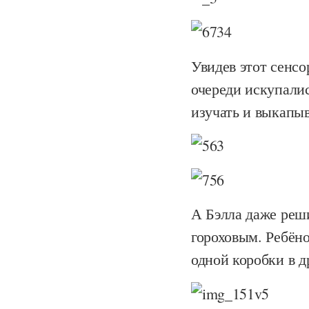
Увидев этот сенсо
очереди искупалис
изучать и выкапыв
А Бэлла даже реш
гороховым. Ребёно
одной коробки в д