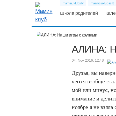
maminuklubs.lv
mamyciuklubas.lt
Школа родителей
Кале
АЛИНА: Н
04. Nov 2016, 12:48
Друзья, вы наверн
чего я вообще ста
мой или минус, но
внимание и делить
ноябре я не взяла 
старое и заодно д