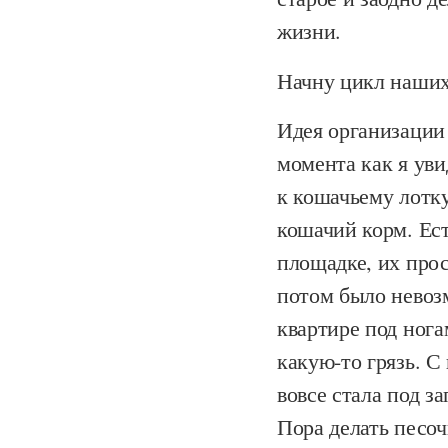
жизни.
Начну цикл наших
Идея организации
момента как я уви
к кошачьему лотк
кошачий корм. Ест
площадке, их про
потом было невоз
квартире под нога
какую-то грязь. С
вовсе стала под з
Пора делать песоч