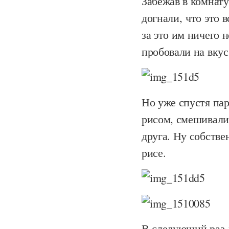
Забежав в комнату
догнали, что это в
за это им ничего 
пробовали на вкус 
Но уже спустя па
рисом, смешивали
друга. Ну собстве
рисе.
В следующий раз д