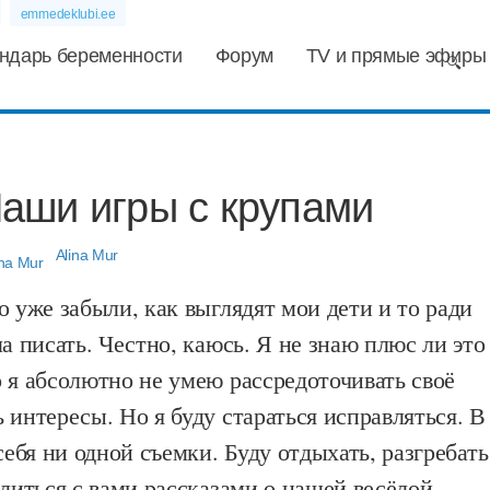
emmedeklubi.ee
ндарь беременности
Форум
TV и прямые эфиры
аши игры с крупами
Alina Mur
о уже забыли, как выглядят мои дети и то ради
ла писать. Честно, каюсь. Я не знаю плюс ли это
 я абсолютно не умею рассредоточивать своё
 интересы. Но я буду стараться исправляться. В
себя ни одной съемки. Буду отдыхать, разгребать
елиться с вами рассказами о нашей весёлой