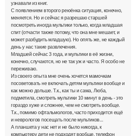
узнавали из книг.
С появлением второго реюёнка ситуация, конечно,
меняется. Но и сейчас я разрешаю старшей
посмотреть иногда мультики только, когда младшая
спит (отчасти также потому, что она мне мешает, и
может разбудить младшую). Но опять же, не каждый
день у нас такие развлечения.
Младшей сейчас 3 года, и мультики в её жизни,
конечно, случаются, но не так уж и часто. Я особо не
переживаю.
Из своего опыта мне очень хочется мамочкам
посоветовать не включать детям мультики вообще и
как можно дольше. Т.к., как ты и сама, Люба,
подметила, смотреть мультики 10 минут в день - это
гораздо хуже и сложнее, чем не смотреть вообще.
Т.к., помимо офтальмологов, часто приходится ещё
и неврологов посещать после мультиков...
А планшета у нас нет и не было никогда, к
компьютеру дети не подходят вообще, телефон