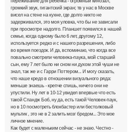
переживание для ребенка - огромный кинозал,
громкий звук, гигантский экран; тв у нас в Москве
висел на стене на кухне, где долго никто не
задерживался, это моя уловка, что бы не зависали
при просмотре надолго. Планшет появился в нашей
семье, когда одному было 6 лет, другому 12,
используется редко и с нашего разрешения, либо
во время поездок. И да, вспоминаю, что когда все
повально смотрели человека-паука, мой старший
сын, ему 7 лет было ни сном ни духом этой чуши не
знал, так же и с Гарри Поттером... И могу сказать,
что наше кредо в отношении визуального ряда:
меньше знаешь - крепче спишь, ничего они не
упустили. Ну лет в 10-12 увидел впервые что есть
такой Спандж Боб, ну да, есть такой Человек-паук,
но в 10 посмотреть блокбастер или бестолковый
мультик , это не в 2 залить мозг бредом... Это мое
личное мнение.
Как будет с маленьким сейчас - не знаю. Честно -