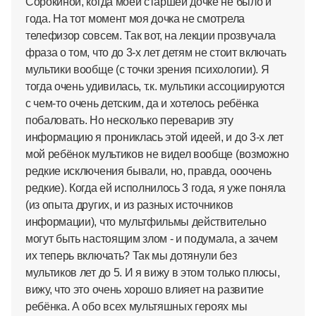
Сорокиной, когда моей старшей дочке не было и
года. На тот момент моя дочка не смотрела
телефизор совсем. Так вот, на лекции прозвучала
фраза о том, что до 3-х лет детям не стоит включать
мультики вообще (с точки зрения психологии). Я
тогда очень удивилась, т.к. мультики ассоциируются
с чем-то очень детским, да и хотелось ребёнка
побаловать. Но несколько переварив эту
информацию я прониклась этой идеей, и до 3-х лет
мой ребёнок мультиков не видел вообще (возможно
редкие исключения бывали, но, правда, ооочень
редкие). Когда ей исполнилось 3 года, я уже поняла
(из опыта других, и из разных источников
информации), что мультфильмы действительно
могут быть настоящим злом - и подумала, а зачем
их теперь включать? Так мы дотянули без
мультиков лет до 5. И я вижу в этом только плюсы,
вижу, что это очень хорошо влияет на развитие
ребёнка. А обо всех мультяшных героях мы