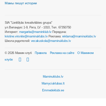
Мамы пишут истории
SIA "Lietišķās kreativitātes grupa"
ул.Виландес 1-9, Рига, LV - 1010, Tел. 67350750
Интернет:
margarita@maminklub.lv
Передача:
kristine.virsnite@maminuklubs.lv
Реклама:
reklama@maminuklubs.lv
Школа родителей:
vecakuskola@maminuklubs.lv
© 2026 Мамин клуб
Правила
Реклама на сайте
О Мамином
клубе
Maminuklubs.lv
Mamyciuklubas.lt
Emmedeklubi.ee