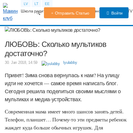
LV
LT
EE
Школа родителей
Календарь беременности
Форум
TV
Отправить Статью
Войти
ЛЮБОВЬ: Сколько мультиков
достаточно?
30. Jan 2018, 14:59
lyulabby
Привет! Зима снова вернулась к нам? На улицу
идти не хочется — самое время написать блог.
Сегодня решила поделиться своими мыслями о
мультиках и медиа-устройствах.
Современная мама имеет много шансов занять детей.
Телефон, планшет… Почему-то эти предметы ребенок
жаждет куда больше обычных игрушек. Для