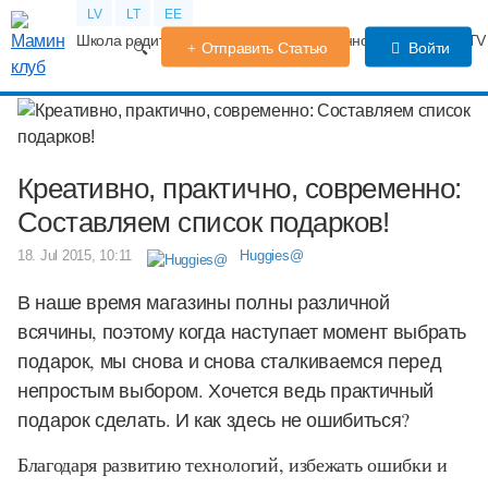
LV
LT
EE
Школа родителей
Календарь беременности
Форум
TV
Отправить Статью
Войти
Креативно, практично, современно:
Составляем список подарков!
18. Jul 2015, 10:11
Huggies@
В наше время магазины полны различной
всячины, поэтому когда наступает момент выбрать
подарок, мы снова и снова сталкиваемся перед
непростым выбором. Хочется ведь практичный
подарок сделать. И как здесь не ошибиться?
Благодаря развитию технологий, избежать ошибки и