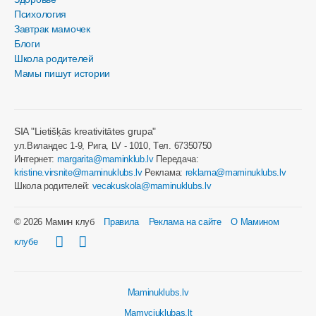
Психология
Завтрак мамочек
Блоги
Школа родителей
Мамы пишут истории
SIA "Lietišķās kreativitātes grupa"
ул.Виландес 1-9, Рига, LV - 1010, Tел. 67350750
Интернет:
margarita@maminklub.lv
Передача:
kristine.virsnite@maminuklubs.lv
Реклама:
reklama@maminuklubs.lv
Школа родителей:
vecakuskola@maminuklubs.lv
© 2026 Мамин клуб
Правила
Реклама на сайте
О Мамином
клубе
Maminuklubs.lv
Mamyciuklubas.lt