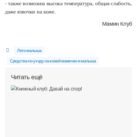
- также возможна высока температура, общая слабость,
даже язвочки на коже.
Мамин Клуб
Лето-малыша
Средства-по-уходу-за-кожей-мамочки-и-малыша
Читать ещё