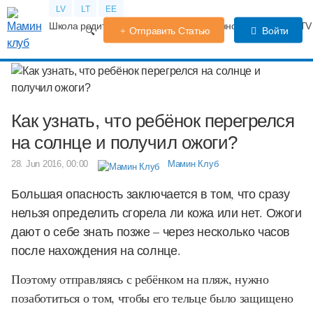
LV
LT
EE
Школа родителей
Календарь беременности
Форум
TV
Отправить Статью
Войти
Как узнать, что ребёнок перегрелся
на солнце и получил ожоги?
28. Jun 2016, 00:00
Мамин Клуб
Большая опасность заключается в том, что сразу
нельзя определить сгорела ли кожа или нет. Ожоги
дают о себе знать позже – через несколько часов
после нахождения на солнце.
Поэтому отправляясь с ребёнком на пляж, нужно
позаботиться о том, чтобы его тельце было защищено