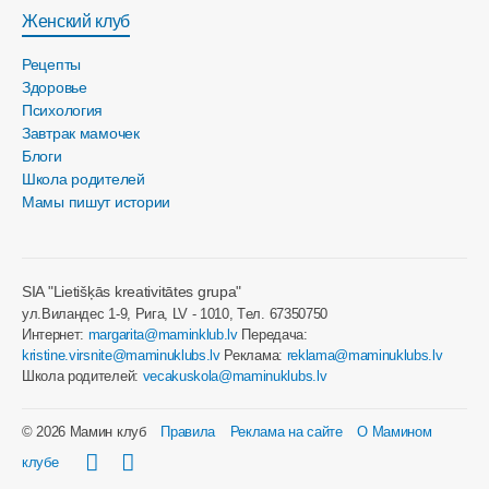
Женский клуб
Рецепты
Здоровье
Психология
Завтрак мамочек
Блоги
Школа родителей
Мамы пишут истории
SIA "Lietišķās kreativitātes grupa"
ул.Виландес 1-9, Рига, LV - 1010, Tел. 67350750
Интернет:
margarita@maminklub.lv
Передача:
kristine.virsnite@maminuklubs.lv
Реклама:
reklama@maminuklubs.lv
Школа родителей:
vecakuskola@maminuklubs.lv
© 2026 Мамин клуб
Правила
Реклама на сайте
О Мамином
клубе