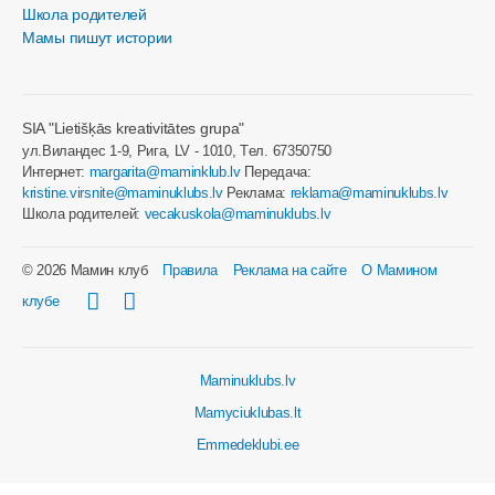
Школа родителей
Мамы пишут истории
SIA "Lietišķās kreativitātes grupa"
ул.Виландес 1-9, Рига, LV - 1010, Tел. 67350750
Интернет:
margarita@maminklub.lv
Передача:
kristine.virsnite@maminuklubs.lv
Реклама:
reklama@maminuklubs.lv
Школа родителей:
vecakuskola@maminuklubs.lv
© 2026 Мамин клуб
Правила
Реклама на сайте
О Мамином
клубе
Maminuklubs.lv
Mamyciuklubas.lt
Emmedeklubi.ee