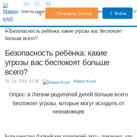
LV
LT
EE
Школа родителей
Календарь беременности
Форум
TV
Отправить Статью
Войти
Безопасность ребёнка: какие
угрозы вас беспокоят больше
всего?
18. Jun 2018, 07:38
Мамин Клуб
Опрос:
в Латвии родителей детей больше всего
беспокоят угрозы, которые могут исходить от
незнакомцев
Большинство Латвийских родителей (90%), признают, что