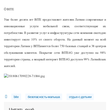
О
BITE
Уже более десяти лет
BITE
предоставляет жителям Латвии современные и
инновационные услуги мобильной связи, соответствующие их
потребностям. В развитие услуг и инфраструктуры сети компания ежегодно
инвестирует около 10% от своего оборота. На данный момент на всей
территории Латвии у
BITE
имеется более 750 базовых станций и 38 центров
обслуживания клиентов. Покрытие сети
BITE
4G
уже доступно на 98%
территории страны, а мощный интернет
BITE
4G
доступен 99% Латвийских
жителей.
bite
безопасность-малыша
отдых-с-детьми
Читать ещё