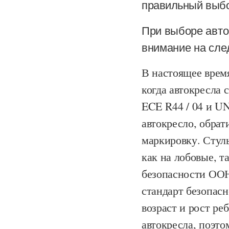
правильный выбо
При выборе авто
внимание на сл
В настоящее врем
когда автокресла
ECE R44 / 04 и U
автокресло, обрат
маркировку. Стул
как на лобовые, т
безопасности ООН
стандарт безопас
возраст и рост ре
автокресла, поэт