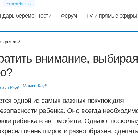
emmedeklubi.ee
ндарь беременности
Форум
TV и прямые эфиры
ратить внимание, выбира
ло?
Мамин Клуб
ется одной из самых важных покупок для
безопасности ребенка. Оно всегда необходим
вке ребенка в автомобиле. Однако, поскольк
кресел очень широк и разнообразен, сделат