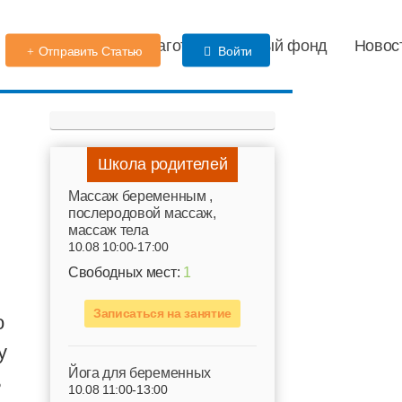
Детский сад
Благотворительный фонд
Новос
Отправить Статью
Войти
я
Школа родителей
Mассаж беременным ,
послеродовой массаж,
массаж тела
10.08 10:00-17:00
Свободных мест:
1
Записаться на занятие
о
у
Йога для беременных
ь
10.08 11:00-13:00