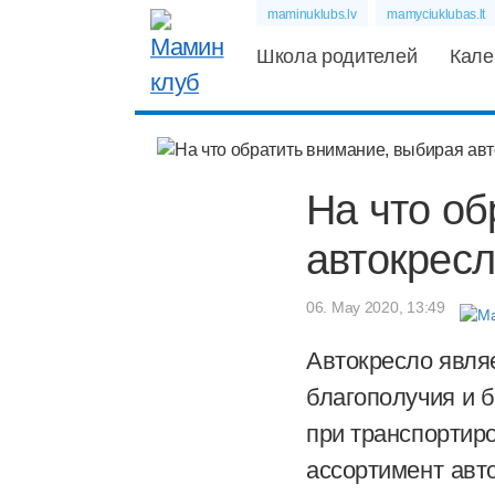
maminuklubs.lv
mamyciuklubas.lt
Школа родителей
Кале
На что об
автокрес
06. May 2020, 13:49
Автокресло явля
благополучия и 
при транспортиро
ассортимент авто