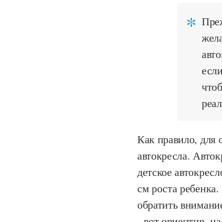
Преж
жела
авто
если
чтоб
реа
Как правило, для 
автокресла. Авток
детское автокресл
см роста ребенка. 
обратить внимани
- вот ориентир, н