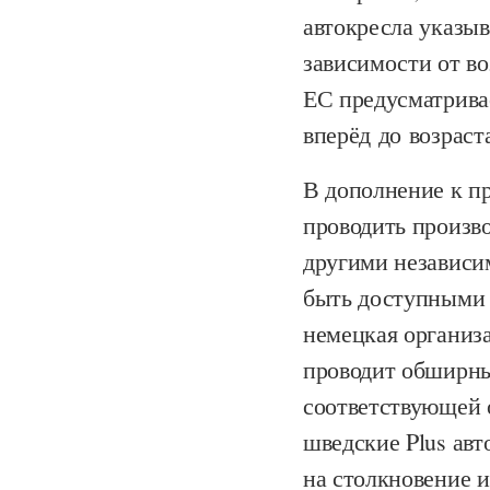
автокресла указыв
зависимости от во
ЕС предусматрива
вперёд до возраст
В дополнение к п
проводить произв
другими независи
быть доступными 
немецкая организа
проводит обширны
соответствующей 
шведские Plus ав
на столкновение 