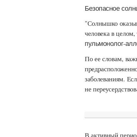
Безопасное солн
"Солнышко оказыв
человека в целом, 
пульмонолог-алл
По ее словам, важ
предрасположенно
заболеваниям. Ес
не переусердствов
В активный период