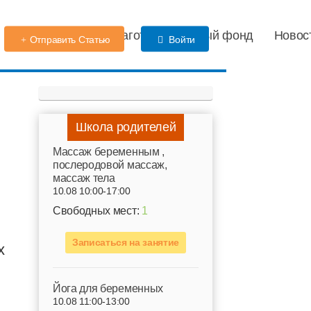
Детский сад
Благотворительный фонд
Новос
Отправить Статью
Войти
Школа родителей
Mассаж беременным ,
послеродовой массаж,
массаж тела
10.08 10:00-17:00
Свободных мест:
1
Записаться на занятие
х
Йога для беременных
10.08 11:00-13:00