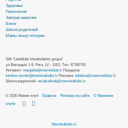
Здоровье
Психология
Завтрак мамочек
Блоги
Школа родителей
Мамы пишут истории
SIA "Lietišķās kreativitātes grupa"
ул.Виландес 1-9, Рига, LV - 1010, Tел. 67350750
Интернет:
margarita@maminklub.lv
Передача:
kristine.virsnite@maminuklubs.lv
Реклама:
reklama@maminuklubs.lv
Школа родителей:
vecakuskola@maminuklubs.lv
© 2026 Мамин клуб
Правила
Реклама на сайте
О Мамином
клубе
Maminuklubs.lv