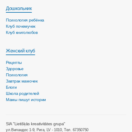
Дошкольник
Психология ребёнка
Клуб почемучек
Клуб книголюбов
Женский клуб
Рецепты
Здоровье
Психология
Завтрак мамочек
Блоги
Школа родителей
Мамы пишут истории
SIA "Lietišķās kreativitātes grupa"
ул.Виландес 1-9, Рига, LV - 1010, Tел. 67350750