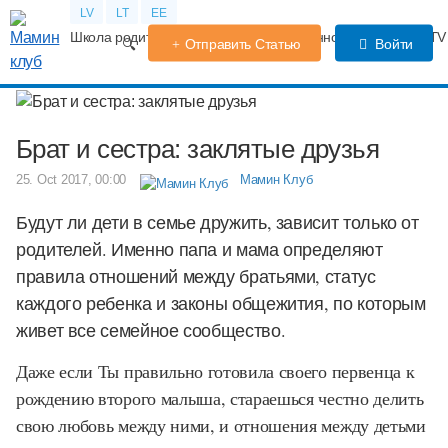
LV
LT
EE
Школа родителей
Календарь беременности
Форум
TV
Отправить Статью
Войти
Брат и сестра: заклятые друзья
25. Oct 2017, 00:00
Мамин Клуб
Будут ли дети в семье дружить, зависит только от
родителей. Именно папа и мама определяют
правила отношений между братьями, статус
каждого ребенка и законы общежития, по которым
живет все семейное сообщество.
Даже если Ты правильно готовила своего первенца к
рождению второго малыша, стараешься честно делить
свою любовь между ними, и отношения между детьми