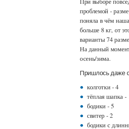
При выборе повсед
проблемой - разме
поняла в чём наша
больше 8 кг, от э
варианты 74 разм
На данный момент
осень/зима.
Пришлось даже с
колготки - 4
тёплая шапка - 
бодики - 5
свитер - 2
бодики с длинн