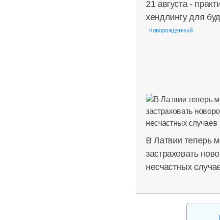
21 августа - практ
хендлингу для бу
Новорожденный
В Латвии теперь 
застраховать нов
несчастных случа