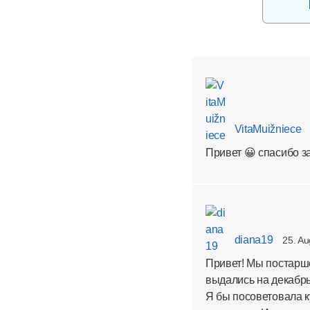
VitaMuižniece
Привет 😀 спасибо з
diana19
25. Au
Привет! Мы постарше,
выдались на декабрь
Я бы посоветовала к