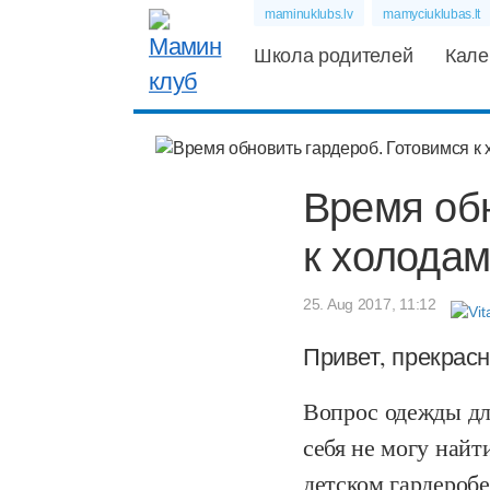
maminuklubs.lv
mamyciuklubas.lt
Школа родителей
Кале
Время обн
к холода
25. Aug 2017, 11:12
Привет, прекрас
Вопрос одежды для
себя не могу найт
детском гардеробе