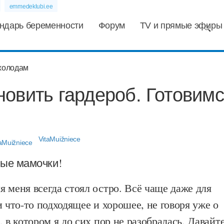
emmedeklubi.ee
ндарь беременности
Форум
TV и прямые эфиры
овить гардероб. Готовим
м
VitaMuižniece
ные мамочки!
 меня всегда стоял остро. Всё чаще даже для
и что-то подходящее и хорошее, не говоря уже о
, в котором я до сих пор не разобралась. Давайт