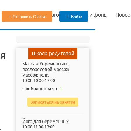
Детский сад
Благотворительный фонд
Новос
Отправить Статью
Войти
ся
Школа родителей
Mассаж беременным ,
послеродовой массаж,
массаж тела
10.08 10:00-17:00
Свободных мест:
1
Записаться на занятие
Йога для беременных
10.08 11:00-13:00
е