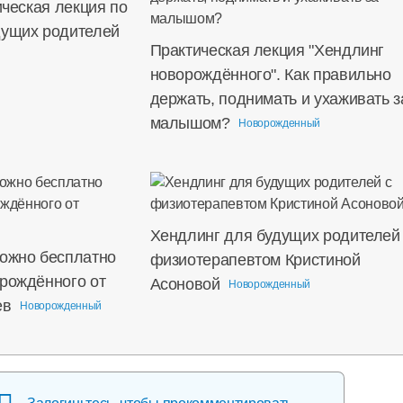
ическая лекция по
дущих родителей
Практическая лекция "Хендлинг
новорождённого". Как правильно
держать, поднимать и ухаживать з
малышом?
Новорожденный
Хендлинг для будущих родителей
можно бесплатно
физиотерапевтом Кристиной
орождённого от
Асоновой
Новорожденный
ев
Новорожденный