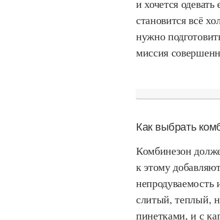
и хочется одевать
становится всё хо
нужно подготовить
миссия совершенн
Как выбрать ком
Комбинезон долже
к этому добавляю
непродуваемость и
слитый, теплый, 
пинетками, и с ка