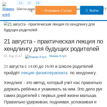
LV
LT
EE
Школа родителей
Календарь беременности
Форум
TV
Отправить Статью
Войти
21 августа - практическая лекция по
хендлингу для будущих родителей
03. Aug 11:47
Мамин Клуб
21 августа с 14:00 до 16:00
в Школе родителей
пройдёт
лекция физиотерапевта
по хендлингу.
Хендлинг - это метод, который учит нас правильно
держать ребёнка и ухаживать за ним. Это дело рук
самих родителей с первых дней жизни малыша.
Правильно удерживая, поднимая, успокаивая и