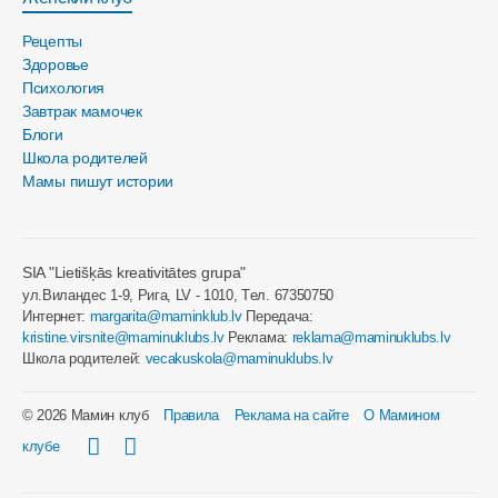
Рецепты
Здоровье
Психология
Завтрак мамочек
Блоги
Школа родителей
Мамы пишут истории
SIA "Lietišķās kreativitātes grupa"
ул.Виландес 1-9, Рига, LV - 1010, Tел. 67350750
Интернет:
margarita@maminklub.lv
Передача:
kristine.virsnite@maminuklubs.lv
Реклама:
reklama@maminuklubs.lv
Школа родителей:
vecakuskola@maminuklubs.lv
© 2026 Мамин клуб
Правила
Реклама на сайте
О Мамином
клубе