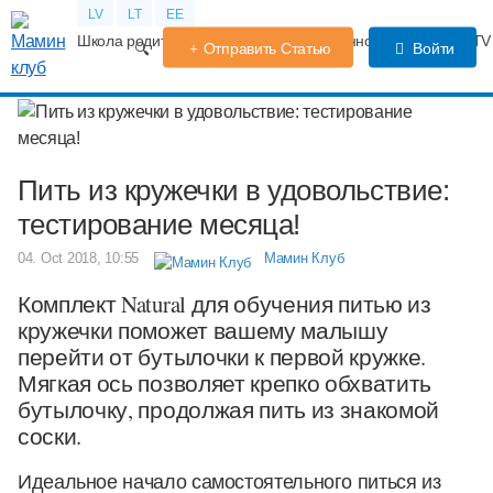
LV
LT
EE
Школа родителей
Календарь беременности
Форум
TV
Отправить Статью
Войти
Пить из кружечки в удовольствие:
тестирование месяца!
04. Oct 2018, 10:55
Мамин Клуб
Комплект Natural для обучения питью из
кружечки поможет вашему малышу
перейти от бутылочки к первой кружке.
Мягкая ось позволяет крепко обхватить
бутылочку, продолжая пить из знакомой
соски.
Идеальное начало самостоятельного питься из