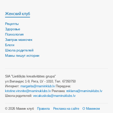
Женский клуб
Рецепты
Здоровье
Психология
Завтрак мамочек
Блоги
Школа родителей
Мамы пишут истории
SIA "Lietišķās kreativitātes grupa"
ул.Виландес 1-9, Рига, LV - 1010, Tел. 67350750
Интернет:
margarita@maminklub.lv
Передача:
kristine.virsnite@maminuklubs.lv
Реклама:
reklama@maminuklubs.lv
Школа родителей:
vecakuskola@maminuklubs.lv
© 2026 Мамин клуб
Правила
Реклама на сайте
О Мамином