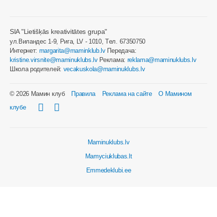
SIA "Lietišķās kreativitātes grupa"
ул.Виландес 1-9, Рига, LV - 1010, Tел. 67350750
Интернет:
margarita@maminklub.lv
Передача:
kristine.virsnite@maminuklubs.lv
Реклама:
reklama@maminuklubs.lv
Школа родителей:
vecakuskola@maminuklubs.lv
© 2026 Мамин клуб
Правила
Реклама на сайте
О Мамином
клубе
Maminuklubs.lv
Mamyciuklubas.lt
Emmedeklubi.ee