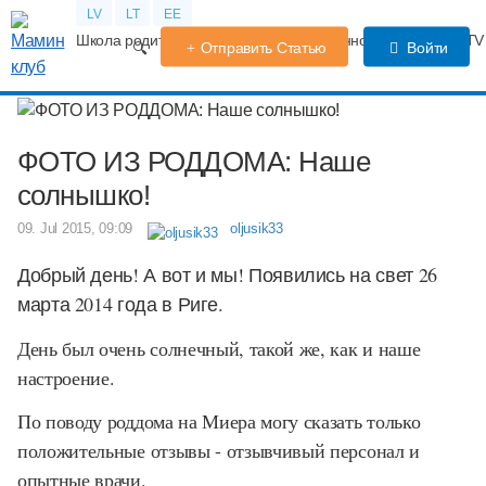
LV
LT
EE
Школа родителей
Календарь беременности
Форум
TV
Отправить Статью
Войти
ФОТО ИЗ РОДДОМА: Наше
солнышко!
09. Jul 2015, 09:09
oljusik33
Добрый день! А вот и мы! Появились на свет 26
марта 2014 года в Риге.
День был очень солнечный, такой же, как и наше
настроение.
По поводу роддома на Миера могу сказать только
положительные отзывы - отзывчивый персонал и
опытные врачи.