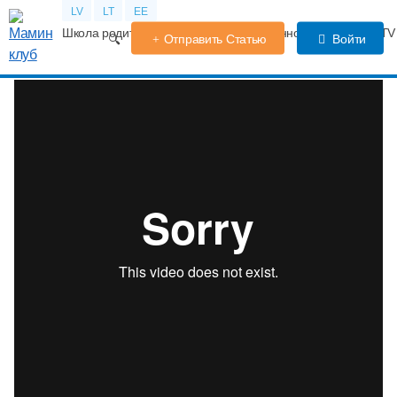
LV
LT
EE
Школа родителей
Календарь беременности
Форум
TV
Отправить Статью
Войти