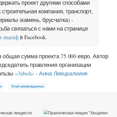
держать проект другими способами
к строительная компания, транспорт,
ериалы (камень, брусчатка) -
сьба связаться с нами на странице
s mazuļi
в Facebook.
 общая сумма проекта 75 000 евро. Автор
редседатель правления организации
ользы
«3āboli»
-
Анна Лиецкалниня
к
Клуб-новорожденных