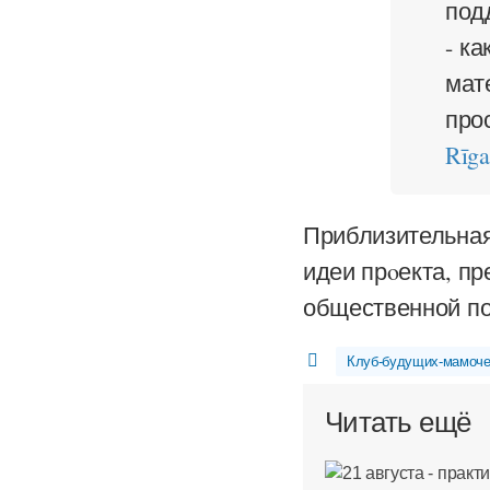
под
- ка
мат
про
Rīga
Приблизительная
идеи прoекта, п
общественной п
Клуб-будущих-мамоче
Читать ещё