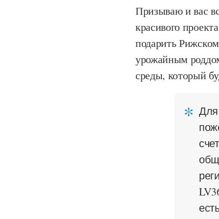
Призываю и вас вс
красивого проект
подарить Рижском
урожайным роддом
среды, который бу
Для
пож
сче
общ
рег
LV3
ест