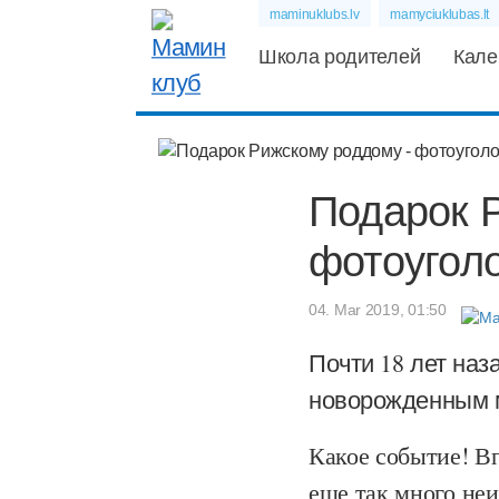
maminuklubs.lv
mamyciuklubas.lt
Школа родителей
Кале
Подарок 
фотоугол
04. Mar 2019, 01:50
Почти 18 лет на
новорожденным
Какое событие! Вп
еще так много не