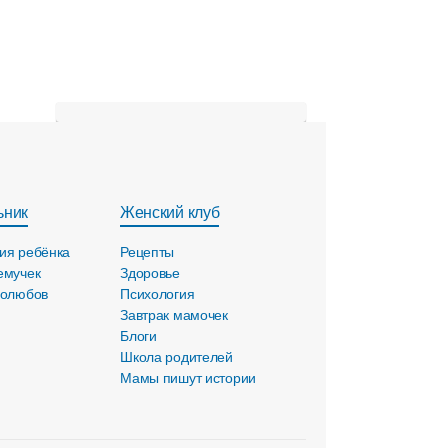
ьник
Женский клуб
ия ребёнка
Рецепты
емучек
Здоровье
голюбов
Психология
Завтрак мамочек
Блоги
Школа родителей
Мамы пишут истории