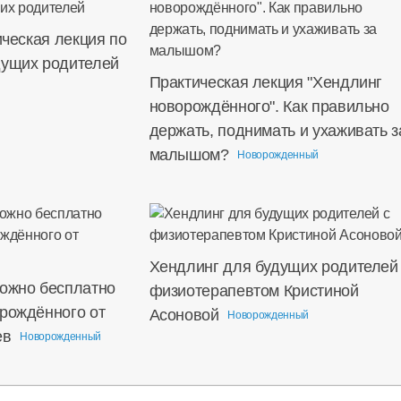
ическая лекция по
дущих родителей
Практическая лекция "Хендлинг
новорождённого". Как правильно
держать, поднимать и ухаживать з
малышом?
Новорожденный
Хендлинг для будущих родителей
можно бесплатно
физиотерапевтом Кристиной
орождённого от
Асоновой
Новорожденный
ев
Новорожденный