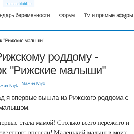
emmedeklubi.ee
ндарь беременности
Форум
TV и прямые эфиры
Рижскому роддому -
ок "Рижские малыши"
Мамин Клуб
зад я впервые вышла из Рижского роддома с
 малышом.
ервые стала мамой! Столько всего пережито и
известного впереди! Маленький малыш в моих