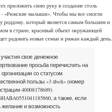
ех приложить свою руку в создание столь
а - «Рижские малыши». Чтобы мы все смогли
у роддому, который является самым большим и
ом в стране, красивый объект окружающей
дет радовать новые семьи и рижан каждый день
 участия свое денежное
ертвование просьба перечислить на
т организации со статусом
ественной пользы «3 āboli» (номер
истрации 40008178689)
6HABA0551041185860, а также, если
ь желание и возможность