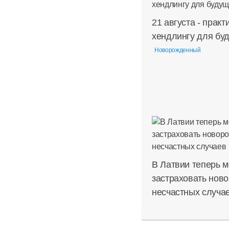
21 августа - практ
хендлингу для бу
Новорожденный
В Латвии теперь 
застраховать нов
несчастных случа