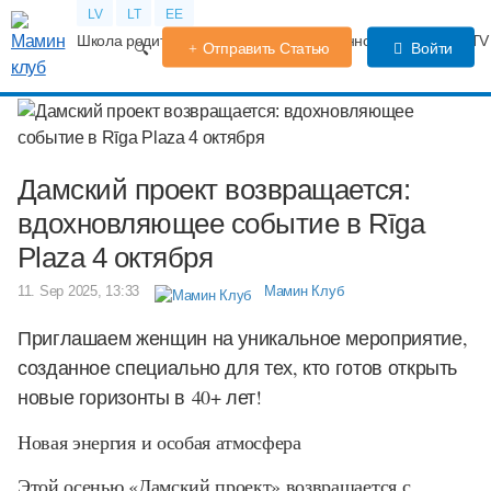
LV
LT
EE
Школа родителей
Календарь беременности
Форум
TV
Отправить Статью
Войти
Дамский проект возвращается:
вдохновляющее событие в Rīga
Plaza 4 октября
11. Sep 2025, 13:33
Мамин Клуб
Приглашаем женщин на уникальное мероприятие,
созданное специально для тех, кто готов открыть
новые горизонты в 40+ лет!
Новая энергия и особая атмосфера
Этой осенью «Дамский проект» возвращается с