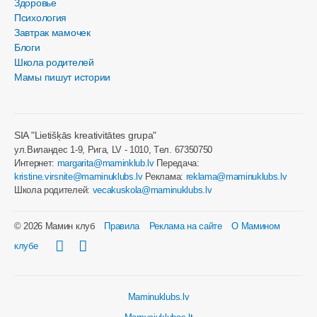
Здоровье
Психология
Завтрак мамочек
Блоги
Школа родителей
Мамы пишут истории
SIA "Lietišķās kreativitātes grupa"
ул.Виландес 1-9, Рига, LV - 1010, Tел. 67350750
Интернет:
margarita@maminklub.lv
Передача:
kristine.virsnite@maminuklubs.lv
Реклама:
reklama@maminuklubs.lv
Школа родителей:
vecakuskola@maminuklubs.lv
© 2026 Мамин клуб
Правила
Реклама на сайте
О Мамином
клубе
Maminuklubs.lv